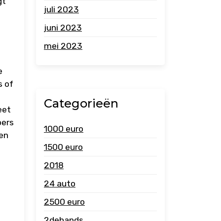
gt
juli 2023
juni 2023
mei 2023
e
s of
Categorieën
eet
pers
1000 euro
en
1500 euro
2018
24 auto
2500 euro
2dehands