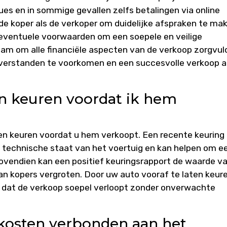
ues en in sommige gevallen zelfs betalingen via online
 de koper als de verkoper om duidelijke afspraken te ma
eventuele voorwaarden om een soepele en veilige
aam om alle financiële aspecten van de verkoop zorgvul
verstanden te voorkomen en een succesvolle verkoop a
en keuren voordat ik hem
ten keuren voordat u hem verkoopt. Een recente keuring
e technische staat van het voertuig en kan helpen om e
ovendien kan een positief keuringsrapport de waarde v
n kopers vergroten. Door uw auto vooraf te laten keure
r dat de verkoop soepel verloopt zonder onverwachte
f kosten verbonden aan het