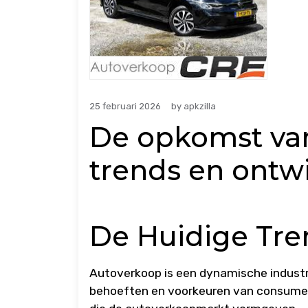
25 februari 2026
by
apkzilla
De opkomst van
trends en ontw
De Huidige Tre
Autoverkoop is een dynamische industr
behoeften en voorkeuren van consumente