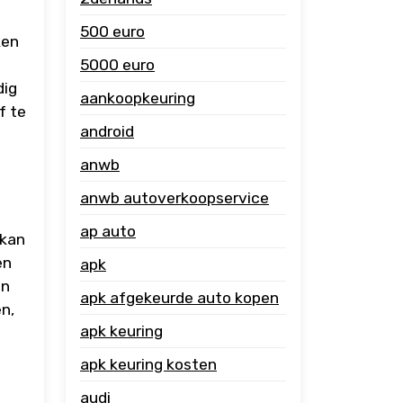
500 euro
ken
5000 euro
dig
aankoopkeuring
f te
android
anwb
anwb autoverkoopservice
ap auto
 kan
en
apk
an
apk afgekeurde auto kopen
n,
apk keuring
apk keuring kosten
audi