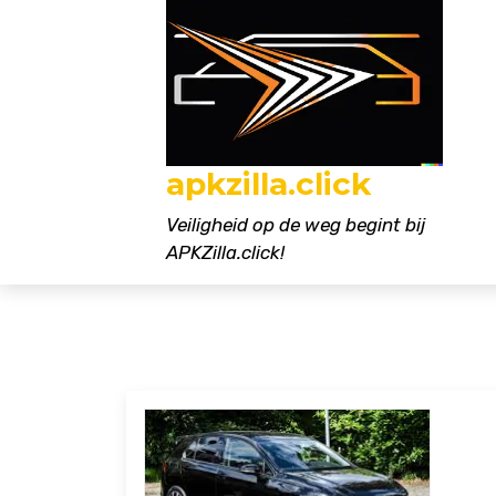
Naar
de
inhoud
gaan
apkzilla.click
Veiligheid op de weg begint bij
APKZilla.click!