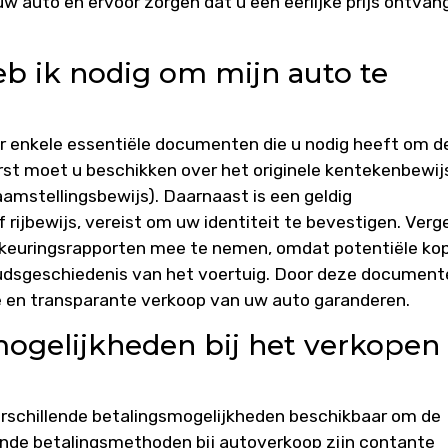
 auto en ervoor zorgen dat u een eerlijke prijs ontvan
 ik nodig om mijn auto te
er enkele essentiële documenten die u nodig heeft om d
rst moet u beschikken over het originele kentekenbewij
naamstellingsbewijs). Daarnaast is een geldig
f rijbewijs, vereist om uw identiteit te bevestigen. Verg
 keuringsrapporten mee te nemen, omdat potentiële ko
oudsgeschiedenis van het voertuig. Door deze document
te en transparante verkoop van uw auto garanderen.
mogelijkheden bij het verkopen
verschillende betalingsmogelijkheden beschikbaar om de
ende betalingsmethoden bij autoverkoop zijn contante