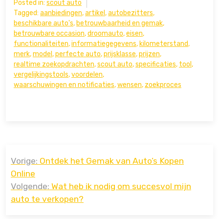
Posted in:
scout auto
Tagged:
aanbiedingen
,
artikel
,
autobezitters
,
beschikbare auto's
,
betrouwbaarheid en gemak
,
betrouwbare occasion
,
droomauto
,
eisen
,
functionaliteiten
,
informatiegegevens
,
kilometerstand
,
merk
,
model
,
perfecte auto
,
prijsklasse
,
prijzen
,
realtime zoekopdrachten
,
scout auto
,
specificaties
,
tool
,
vergelijkingstools
,
voordelen
,
waarschuwingen en notificaties
,
wensen
,
zoekproces
Bericht
Vorige:
Ontdek het Gemak van Auto’s Kopen
navigatie
Online
Volgende:
Wat heb ik nodig om succesvol mijn
auto te verkopen?