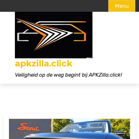
Menu
Naar
de
inhoud
gaan
apkzilla.click
Veiligheid op de weg begint bij APKZilla.click!