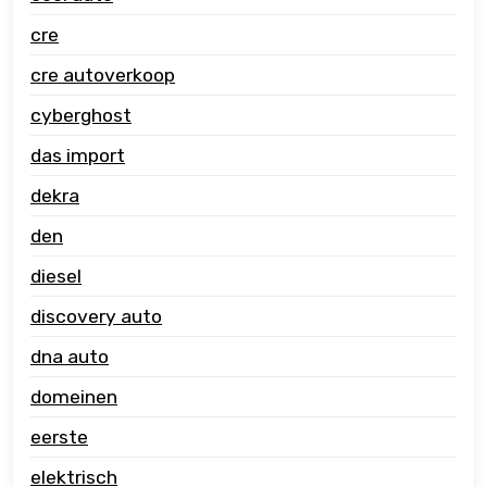
cre
cre autoverkoop
cyberghost
das import
dekra
den
diesel
discovery auto
dna auto
domeinen
eerste
elektrisch