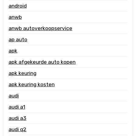
android
anwb
anwb autoverkoopservice
ap auto
apk
apk afgekeurde auto kopen
apk keuring
apk keuring kosten
audi
audi a1
audi a3
audi q2