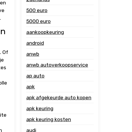
sen
ve
500 euro
.
5000 euro
en
aankoopkeuring
android
. Of
anwb
je
anwb autoverkoopservice
tes
ap auto
lle
apk
apk afgekeurde auto kopen
apk keuring
ite
apk keuring kosten
m
audi