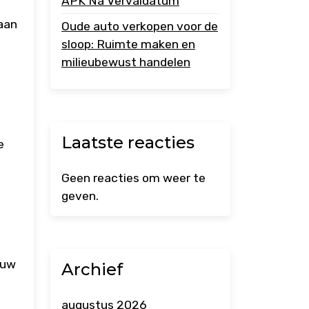
APK Na Vervaldatum
 aan
Oude auto verkopen voor de
sloop: Ruimte maken en
milieubewust handelen
Laatste reacties
e
Geen reacties om weer te
geven.
ouw
Archief
augustus 2026