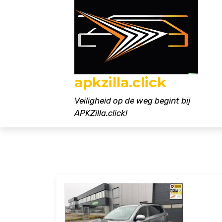
Naar
de
inhoud
gaan
apkzilla.click
Veiligheid op de weg begint bij
APKZilla.click!