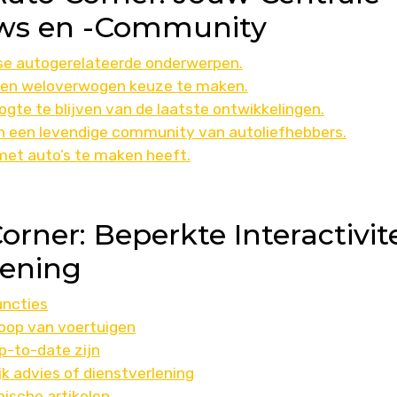
uws en -Community
erse autogerelateerde onderwerpen.
 een weloverwogen keuze te maken.
gte te blijven van de laatste ontwikkelingen.
an een levendige community van autoliefhebbers.
 met auto’s te maken heeft.
rner: Beperkte Interactivite
iening
uncties
koop van voertuigen
p-to-date zijn
jk advies of dienstverlening
nische artikelen