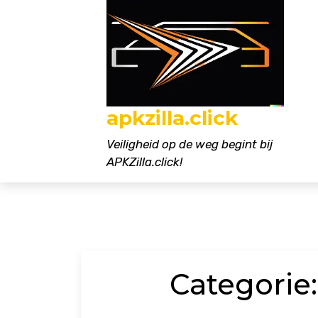
Naar
de
inhoud
gaan
apkzilla.click
Veiligheid op de weg begint bij
APKZilla.click!
Categorie