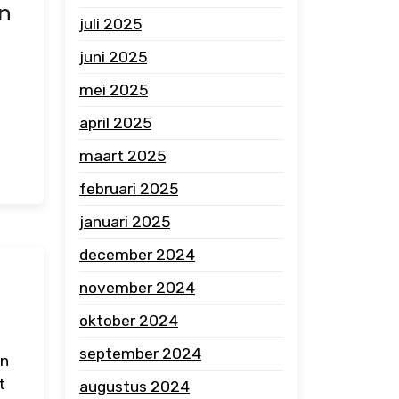
en
juli 2025
juni 2025
mei 2025
april 2025
maart 2025
februari 2025
januari 2025
december 2024
november 2024
oktober 2024
september 2024
en
t
augustus 2024