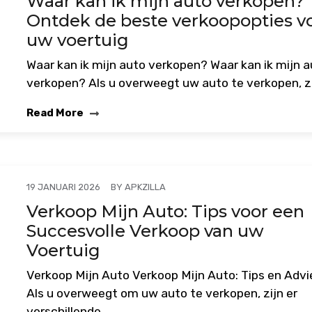
Waar kan ik mijn auto verkopen?
Ontdek de beste verkoopopties v
uw voertuig
Waar kan ik mijn auto verkopen? Waar kan ik mijn 
verkopen? Als u overweegt uw auto te verkopen, z
Read More
BY
APKZILLA
19 JANUARI 2026
Verkoop Mijn Auto: Tips voor een
Succesvolle Verkoop van uw
Voertuig
Verkoop Mijn Auto Verkoop Mijn Auto: Tips en Advi
Als u overweegt om uw auto te verkopen, zijn er
verschillende