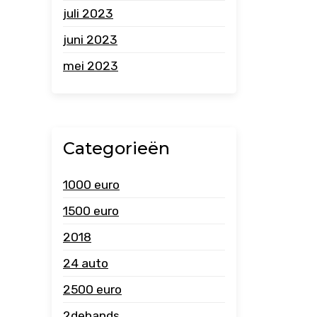
juli 2023
juni 2023
mei 2023
Categorieën
1000 euro
1500 euro
2018
24 auto
2500 euro
2dehands