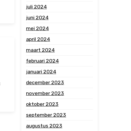
juli 2024
juni 2024
mei 2024
april 2024
maart 2024
februari 2024
januari 2024
december 2023
:
november 2023
oktober 2023
september 2023
augustus 2023