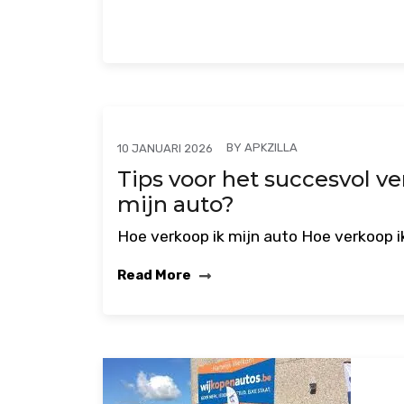
BY
APKZILLA
10 JANUARI 2026
Tips voor het succesvol v
mijn auto?
Hoe verkoop ik mijn auto Hoe verkoop i
Read More