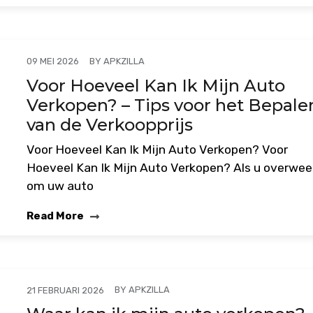
BY
APKZILLA
09 MEI 2026
Voor Hoeveel Kan Ik Mijn Auto
Verkopen? – Tips voor het Bepale
van de Verkoopprijs
Voor Hoeveel Kan Ik Mijn Auto Verkopen? Voor
Hoeveel Kan Ik Mijn Auto Verkopen? Als u overwe
om uw auto
Read More
BY
APKZILLA
21 FEBRUARI 2026