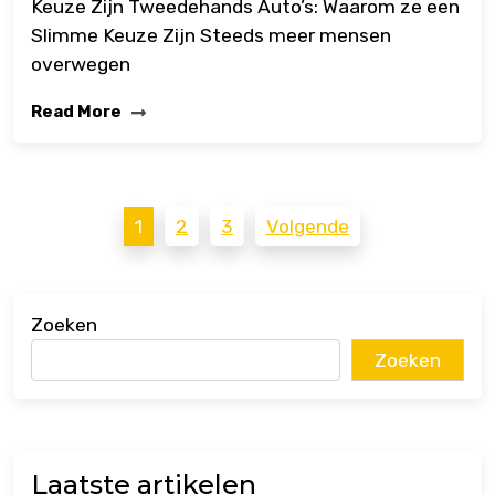
Keuze Zijn Tweedehands Auto’s: Waarom ze een
Slimme Keuze Zijn Steeds meer mensen
overwegen
Read More
Berichten
1
2
3
Volgende
paginering
Zoeken
Zoeken
Laatste artikelen