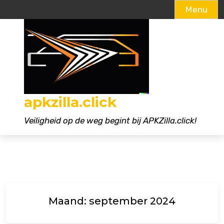
Menu
Naar
de
inhoud
gaan
apkzilla.click
Veiligheid op de weg begint bij APKZilla.click!
Maand:
september 2024