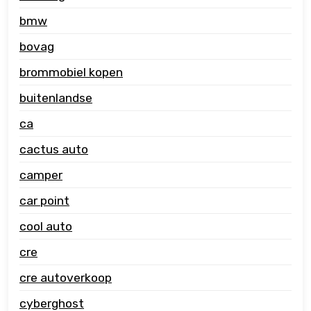
bmw
bovag
brommobiel kopen
buitenlandse
ca
cactus auto
camper
car point
cool auto
cre
cre autoverkoop
cyberghost