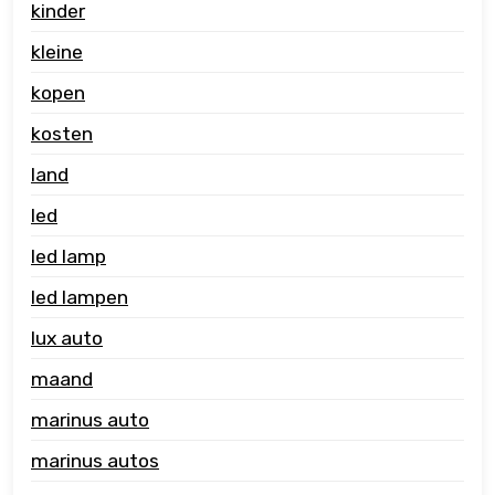
kinder
kleine
kopen
kosten
land
led
led lamp
led lampen
lux auto
maand
marinus auto
marinus autos