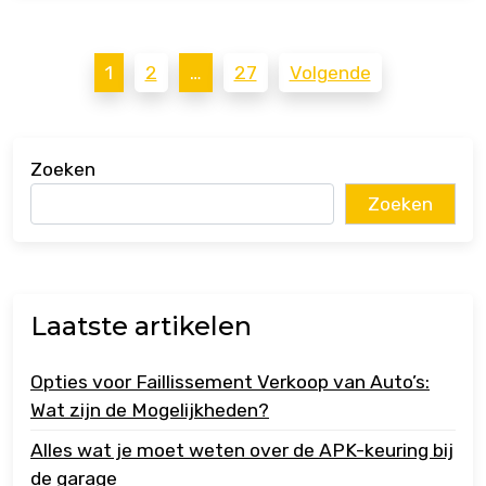
Berichten
1
2
…
27
Volgende
paginering
Zoeken
Zoeken
Laatste artikelen
Opties voor Faillissement Verkoop van Auto’s:
Wat zijn de Mogelijkheden?
Alles wat je moet weten over de APK-keuring bij
de garage