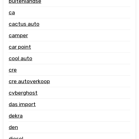
buitenlandse
ca
cactus auto
camper
car point
cool auto
cre
cre autoverkoop
cyberghost
das import
dekra
den
diesel