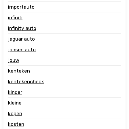
importauto
infiniti
infinity auto
jaguar auto
jansen auto
jouw
kenteken
kentekencheck
kinder
kleine
kopen
kosten