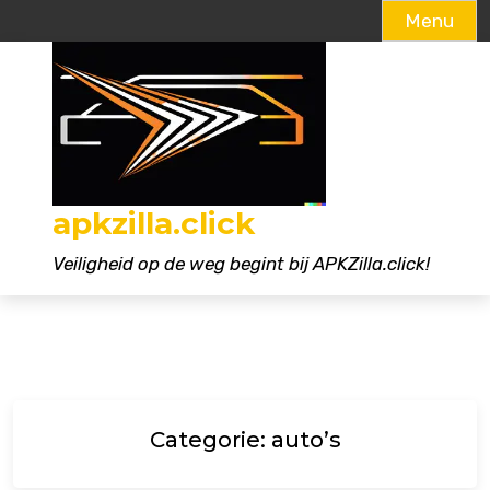
Menu
Naar
de
inhoud
gaan
apkzilla.click
Veiligheid op de weg begint bij APKZilla.click!
Categorie:
auto’s