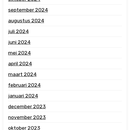
september 2024
augustus 2024
juli 2024
juni 2024
mei 2024
april 2024
maart 2024
februari 2024
januari 2024
december 2023
november 2023
oktober 2023