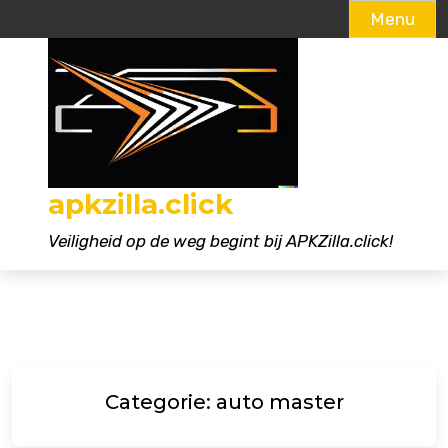
Menu
Naar
de
inhoud
gaan
apkzilla.click
Veiligheid op de weg begint bij APKZilla.click!
Categorie:
auto master