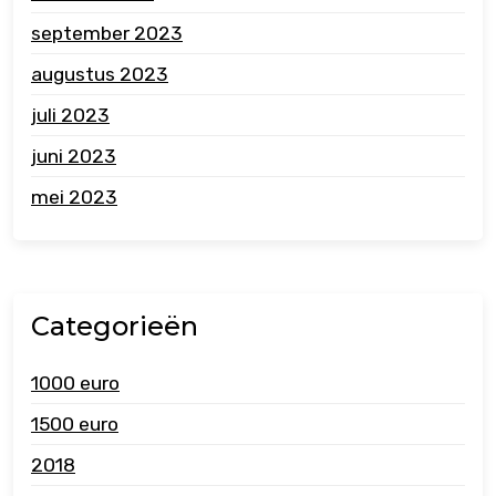
september 2023
augustus 2023
juli 2023
juni 2023
mei 2023
Categorieën
1000 euro
1500 euro
2018