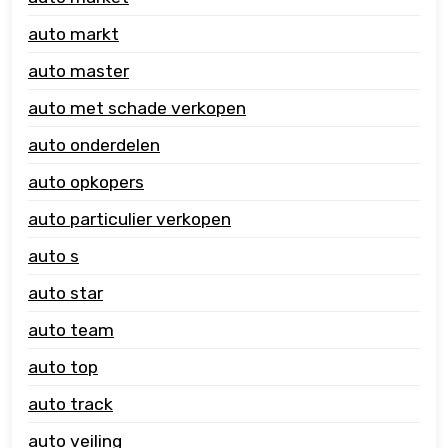
auto markt
auto master
auto met schade verkopen
auto onderdelen
auto opkopers
auto particulier verkopen
auto s
auto star
auto team
auto top
auto track
auto veiling