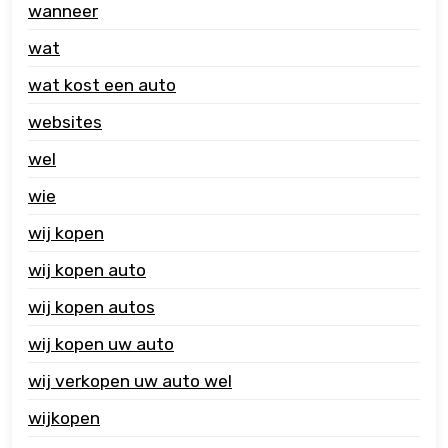
wanneer
wat
wat kost een auto
websites
wel
wie
wij kopen
wij kopen auto
wij kopen autos
wij kopen uw auto
wij verkopen uw auto wel
wijkopen