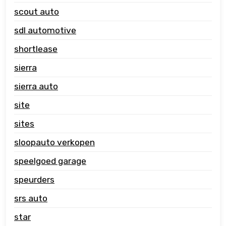
scout auto
sdl automotive
shortlease
sierra
sierra auto
site
sites
sloopauto verkopen
speelgoed garage
speurders
srs auto
star