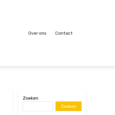
Over ons
Contact
Zoeken
Zoeken