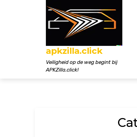
Naar
de
inhoud
gaan
apkzilla.click
Veiligheid op de weg begint bij
APKZilla.click!
Ca