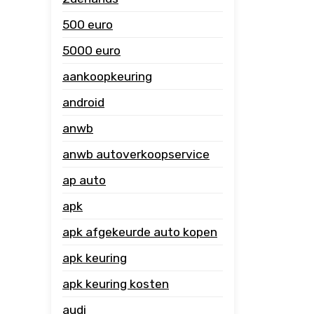
500 euro
5000 euro
aankoopkeuring
android
anwb
anwb autoverkoopservice
ap auto
apk
apk afgekeurde auto kopen
apk keuring
apk keuring kosten
audi