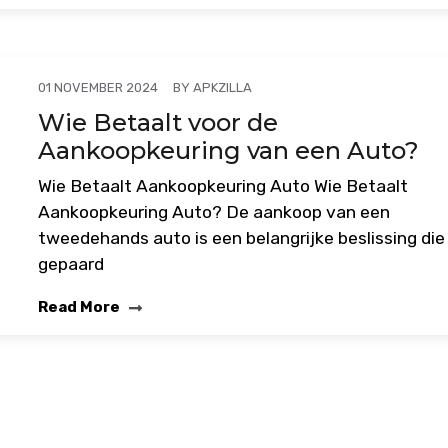
BY
APKZILLA
01 NOVEMBER 2024
Wie Betaalt voor de
Aankoopkeuring van een Auto?
Wie Betaalt Aankoopkeuring Auto Wie Betaalt
Aankoopkeuring Auto? De aankoop van een
tweedehands auto is een belangrijke beslissing die
gepaard
Read More