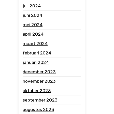
juli 2024
juni 2024
mei 2024
april 2024
maart 2024
februari 2024
januari 2024
december 2023
november 2023
oktober 2023
september 2023
augustus 2023