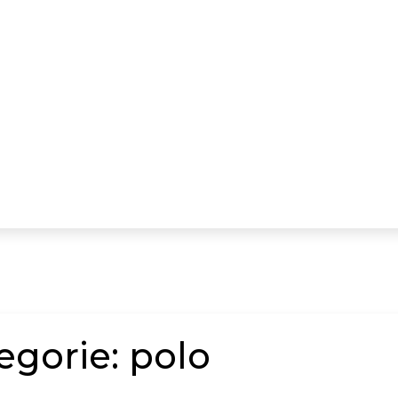
egorie:
polo