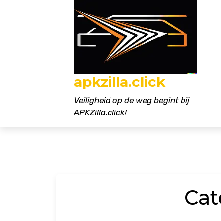
Naar
de
inhoud
gaan
apkzilla.click
Veiligheid op de weg begint bij
APKZilla.click!
Cat