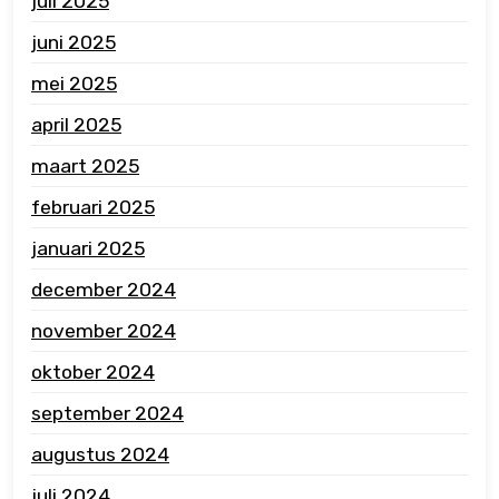
juli 2025
juni 2025
mei 2025
april 2025
maart 2025
februari 2025
januari 2025
december 2024
november 2024
oktober 2024
september 2024
augustus 2024
juli 2024