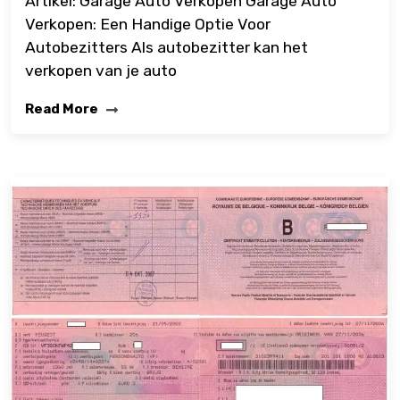
Artikel: Garage Auto Verkopen Garage Auto
Verkopen: Een Handige Optie Voor
Autobezitters Als autobezitter kan het
verkopen van je auto
Read More