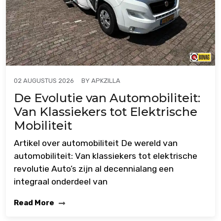
BY
APKZILLA
02 AUGUSTUS 2026
De Evolutie van Automobiliteit:
Van Klassiekers tot Elektrische
Mobiliteit
Artikel over automobiliteit De wereld van
automobiliteit: Van klassiekers tot elektrische
revolutie Auto’s zijn al decennialang een
integraal onderdeel van
Read More