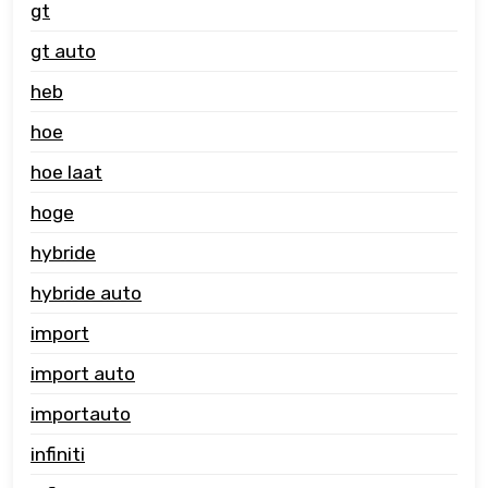
gt
gt auto
heb
hoe
hoe laat
hoge
hybride
hybride auto
import
import auto
importauto
infiniti