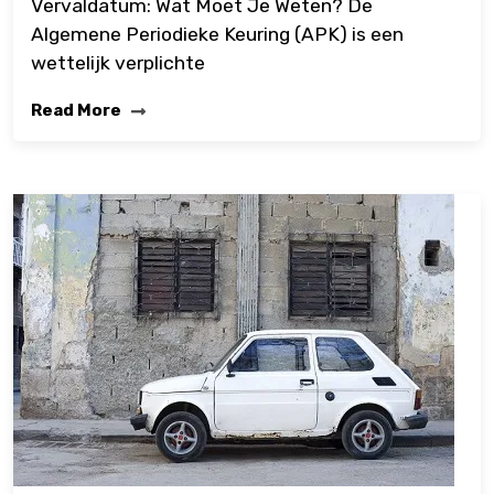
Vervaldatum: Wat Moet Je Weten? De
Algemene Periodieke Keuring (APK) is een
wettelijk verplichte
Read More