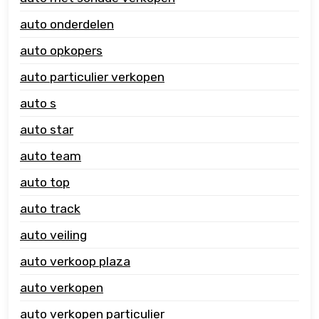
auto onderdelen
auto opkopers
auto particulier verkopen
auto s
auto star
auto team
auto top
auto track
auto veiling
auto verkoop plaza
auto verkopen
auto verkopen particulier