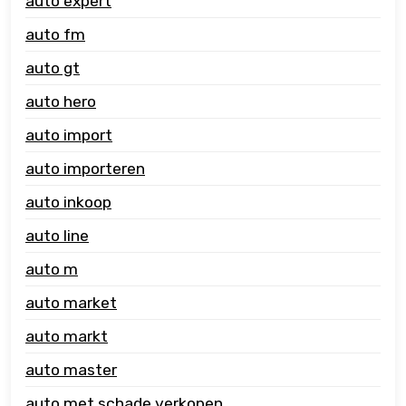
auto expert
auto fm
auto gt
auto hero
auto import
auto importeren
auto inkoop
auto line
auto m
auto market
auto markt
auto master
auto met schade verkopen