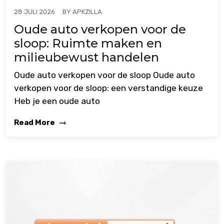
BY
APKZILLA
28 JULI 2026
Oude auto verkopen voor de
sloop: Ruimte maken en
milieubewust handelen
Oude auto verkopen voor de sloop Oude auto
verkopen voor de sloop: een verstandige keuze
Heb je een oude auto
Read More