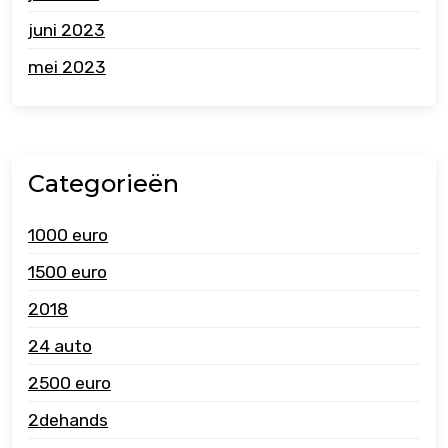
juni 2023
mei 2023
Categorieën
1000 euro
1500 euro
2018
24 auto
2500 euro
2dehands