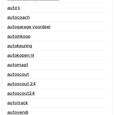
auto's
autocoach
autogarage voordeel
autoinkoop
autokeuring
autokopen nl
automaat
autoscout
autoscout 24
autoscout24
autotrack
autovendi