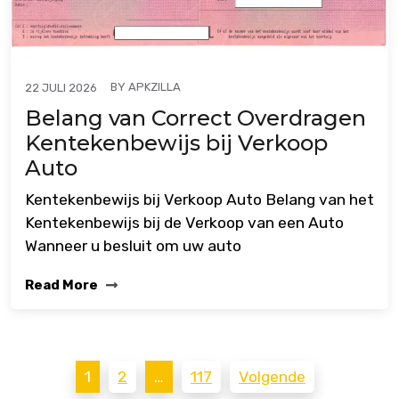
BY
APKZILLA
22 JULI 2026
Belang van Correct Overdragen
Kentekenbewijs bij Verkoop
Auto
Kentekenbewijs bij Verkoop Auto Belang van het
Kentekenbewijs bij de Verkoop van een Auto
Wanneer u besluit om uw auto
Read More
Berichten
1
2
…
117
Volgende
paginering