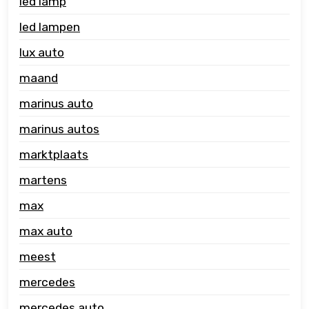
led lamp
led lampen
lux auto
maand
marinus auto
marinus autos
marktplaats
martens
max
max auto
meest
mercedes
mercedes auto