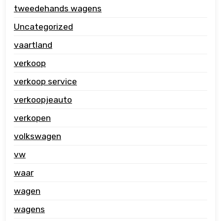
tweedehands wagens
Uncategorized
vaartland
verkoop
verkoop service
verkoopjeauto
verkopen
volkswagen
vw
waar
wagen
wagens