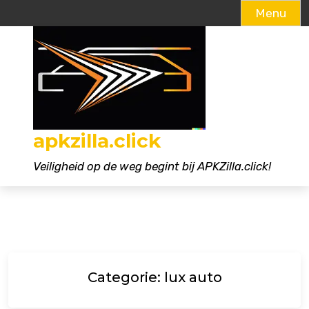
Menu
Naar
de
inhoud
gaan
apkzilla.click
Veiligheid op de weg begint bij APKZilla.click!
Categorie:
lux auto