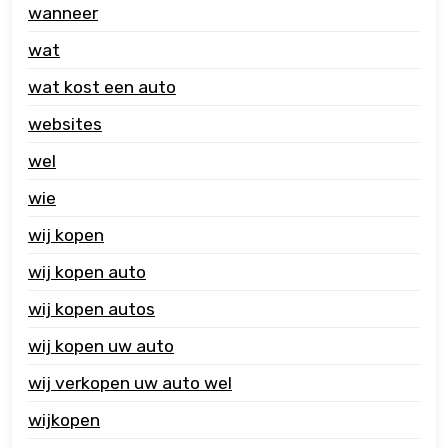
wanneer
wat
wat kost een auto
websites
wel
wie
wij kopen
wij kopen auto
wij kopen autos
wij kopen uw auto
wij verkopen uw auto wel
wijkopen