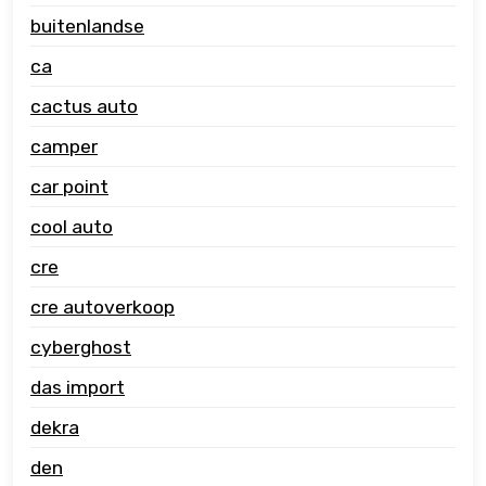
buitenlandse
ca
cactus auto
camper
car point
cool auto
cre
cre autoverkoop
cyberghost
das import
dekra
den