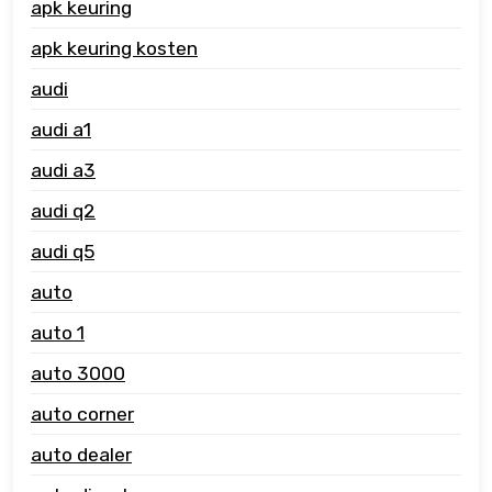
apk keuring
apk keuring kosten
audi
audi a1
audi a3
audi q2
audi q5
auto
auto 1
auto 3000
auto corner
auto dealer