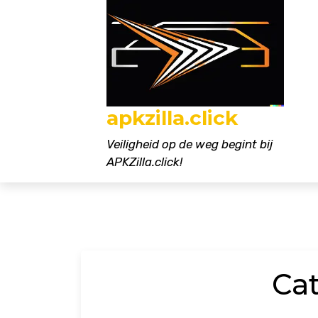
Naar
de
inhoud
gaan
apkzilla.click
Veiligheid op de weg begint bij
APKZilla.click!
Ca