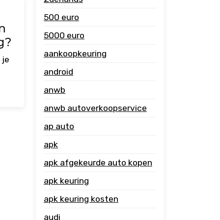
500 euro
n
5000 euro
g?
aankoopkeuring
 je
android
anwb
anwb autoverkoopservice
ap auto
apk
apk afgekeurde auto kopen
apk keuring
apk keuring kosten
audi