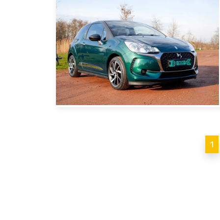
Berichten
1
paginering