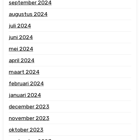
september 2024
augustus 2024
juli 2024
juni 2024
mei 2024
april 2024
maart 2024
februari 2024
januari 2024
december 2023
november 2023
oktober 2023