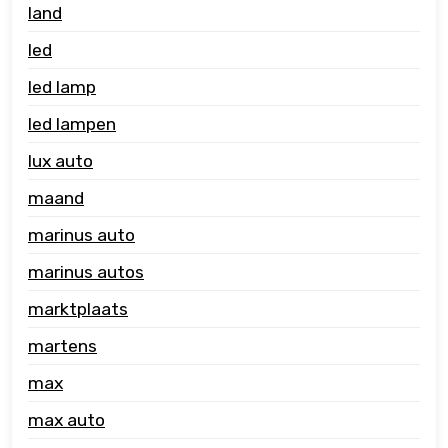
land
led
led lamp
led lampen
lux auto
maand
marinus auto
marinus autos
marktplaats
martens
max
max auto