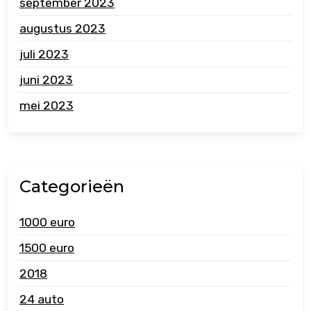
september 2023
augustus 2023
juli 2023
juni 2023
mei 2023
Categorieën
1000 euro
1500 euro
2018
24 auto