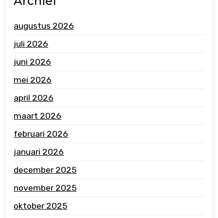
Archief
augustus 2026
juli 2026
juni 2026
mei 2026
april 2026
maart 2026
februari 2026
januari 2026
december 2025
november 2025
oktober 2025