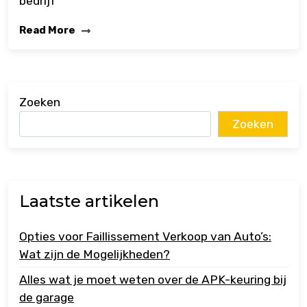
bedrijf
Read More
Zoeken
Zoeken
Laatste artikelen
Opties voor Faillissement Verkoop van Auto’s:
Wat zijn de Mogelijkheden?
Alles wat je moet weten over de APK-keuring bij
de garage