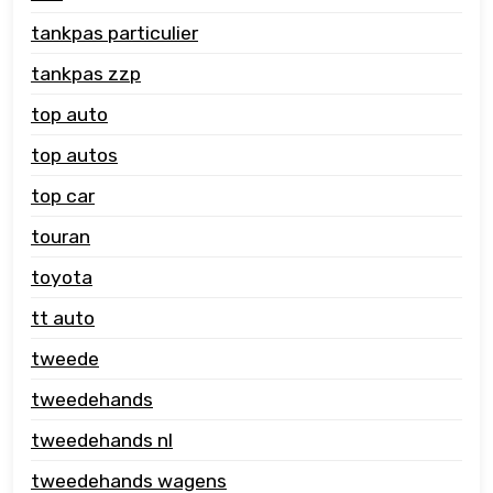
tankpas particulier
tankpas zzp
top auto
top autos
top car
touran
toyota
tt auto
tweede
tweedehands
tweedehands nl
tweedehands wagens