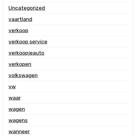
Uncategorized
vaartland
verkoop
verkoop service
verkoopjeauto
verkopen
volkswagen
vw
waar
wagen
wagens
wanneer