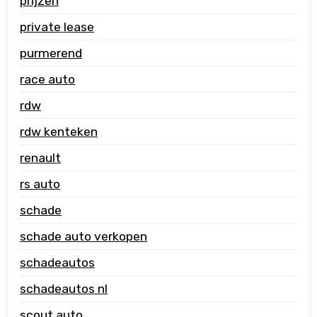
prijzen
private lease
purmerend
race auto
rdw
rdw kenteken
renault
rs auto
schade
schade auto verkopen
schadeautos
schadeautos nl
scout auto