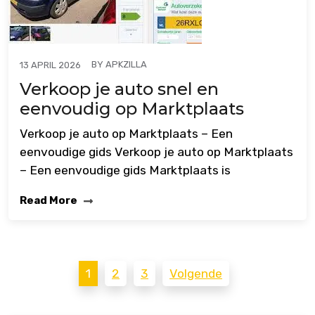
BY
APKZILLA
13 APRIL 2026
Verkoop je auto snel en
eenvoudig op Marktplaats
Verkoop je auto op Marktplaats – Een
eenvoudige gids Verkoop je auto op Marktplaats
– Een eenvoudige gids Marktplaats is
Read More
Berichten
1
2
3
Volgende
paginering