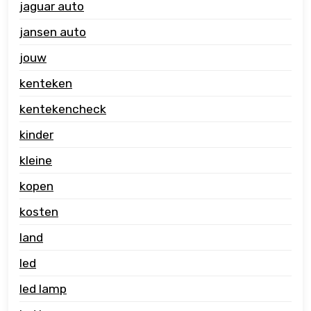
jaguar auto
jansen auto
jouw
kenteken
kentekencheck
kinder
kleine
kopen
kosten
land
led
led lamp