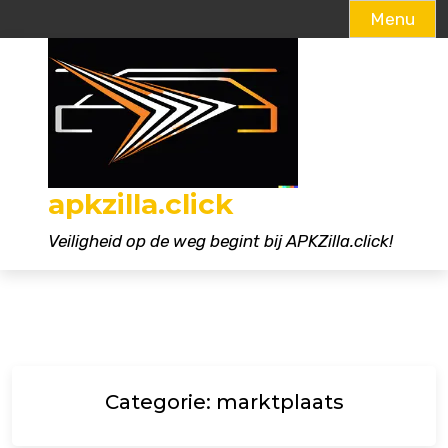
Menu
Naar
de
inhoud
gaan
apkzilla.click
Veiligheid op de weg begint bij APKZilla.click!
Categorie:
marktplaats