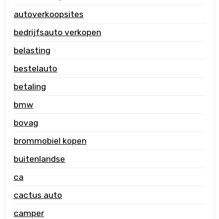
autoverkoopsites
bedrijfsauto verkopen
belasting
bestelauto
betaling
bmw
bovag
brommobiel kopen
buitenlandse
ca
cactus auto
camper