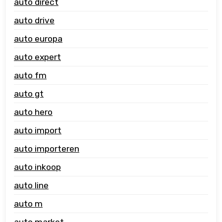
auto direct
auto drive
auto europa
auto expert
auto fm
auto gt
auto hero
auto import
auto importeren
auto inkoop
auto line
auto m