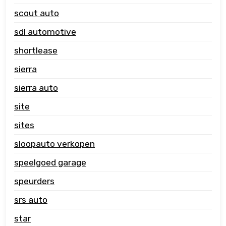
scout auto
sdl automotive
shortlease
sierra
sierra auto
site
sites
sloopauto verkopen
speelgoed garage
speurders
srs auto
star