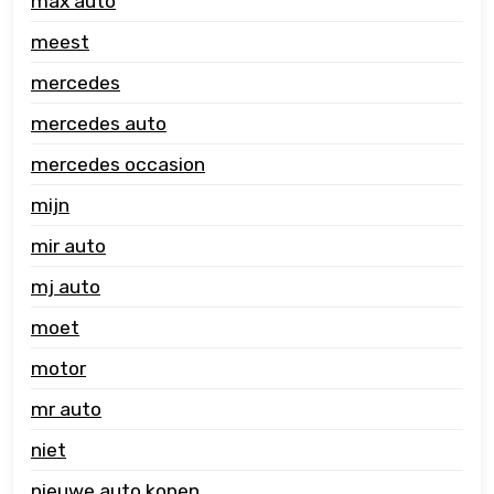
max auto
meest
mercedes
mercedes auto
mercedes occasion
mijn
mir auto
mj auto
moet
motor
mr auto
niet
nieuwe auto kopen