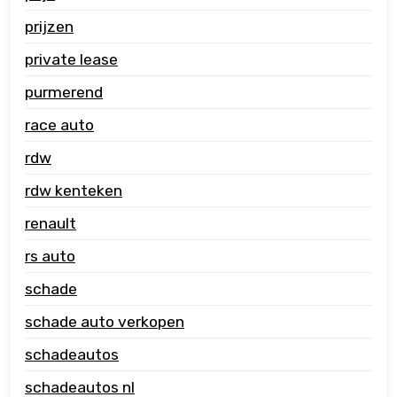
prijzen
private lease
purmerend
race auto
rdw
rdw kenteken
renault
rs auto
schade
schade auto verkopen
schadeautos
schadeautos nl