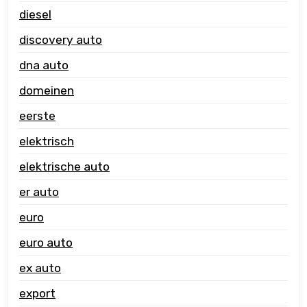
diesel
discovery auto
dna auto
domeinen
eerste
elektrisch
elektrische auto
er auto
euro
euro auto
ex auto
export