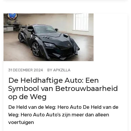
BY
APKZILLA
31 DECEMBER 2024
De Heldhaftige Auto: Een
Symbool van Betrouwbaarheid
op de Weg
De Held van de Weg: Hero Auto De Held van de
Weg: Hero Auto Auto’s zijn meer dan alleen
voertuigen