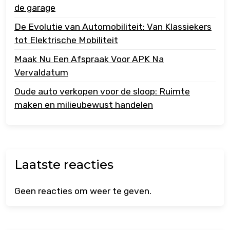
de garage
De Evolutie van Automobiliteit: Van Klassiekers
tot Elektrische Mobiliteit
Maak Nu Een Afspraak Voor APK Na
Vervaldatum
Oude auto verkopen voor de sloop: Ruimte
maken en milieubewust handelen
Laatste reacties
Geen reacties om weer te geven.