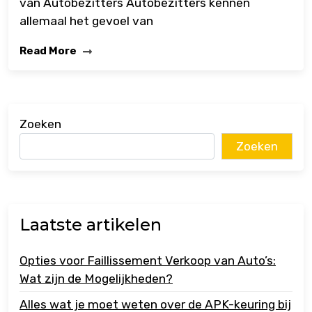
van Autobezitters Autobezitters kennen
allemaal het gevoel van
Read More
Zoeken
Zoeken
Laatste artikelen
Opties voor Faillissement Verkoop van Auto’s:
Wat zijn de Mogelijkheden?
Alles wat je moet weten over de APK-keuring bij