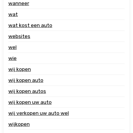
wanneer
wat
wat kost een auto
websites
wel
wie
wij kopen
wij kopen auto
wij kopen autos
wij kopen uw auto
wij verkopen uw auto wel
wijkopen