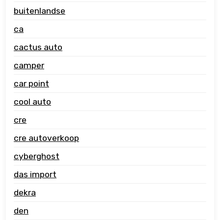
buitenlandse
ca
cactus auto
camper
car point
cool auto
cre
cre autoverkoop
cyberghost
das import
dekra
den