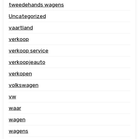
tweedehands wagens
Uncategorized
vaartland
verkoop
verkoop service
verkoopjeauto
verkopen
volkswagen
vw
waar
wagen
wagens