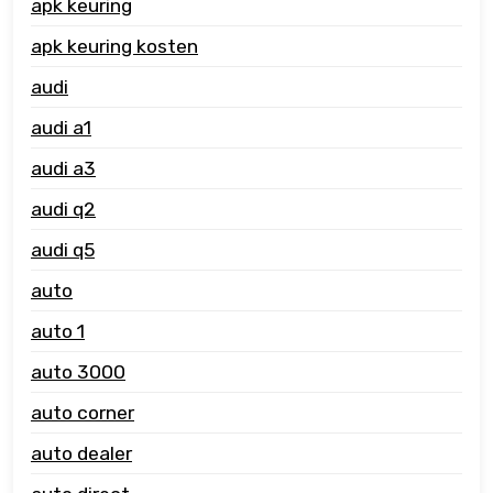
apk keuring
apk keuring kosten
audi
audi a1
audi a3
audi q2
audi q5
auto
auto 1
auto 3000
auto corner
auto dealer