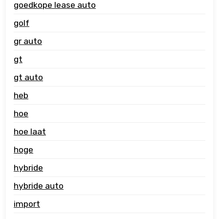
goedkope lease auto
golf
gr auto
gt
gt auto
heb
hoe
hoe laat
hoge
hybride
hybride auto
import