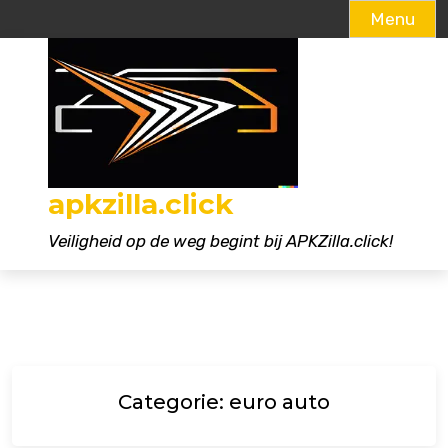
Menu
Naar
de
inhoud
gaan
apkzilla.click
Veiligheid op de weg begint bij APKZilla.click!
Categorie:
euro auto