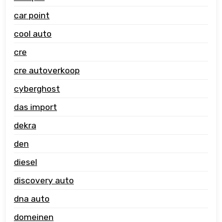
car point
cool auto
cre
cre autoverkoop
cyberghost
das import
dekra
den
diesel
discovery auto
dna auto
domeinen