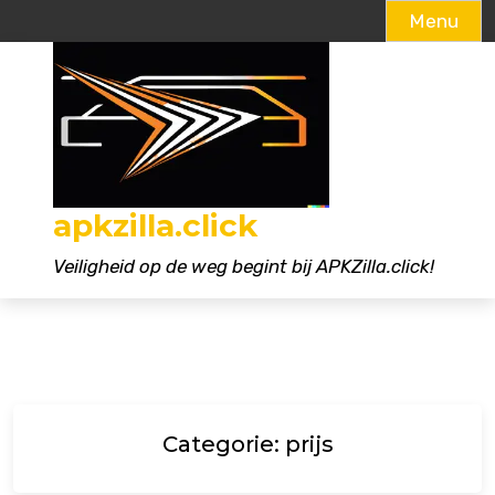
Menu
Naar
de
inhoud
gaan
apkzilla.click
Veiligheid op de weg begint bij APKZilla.click!
Categorie:
prijs