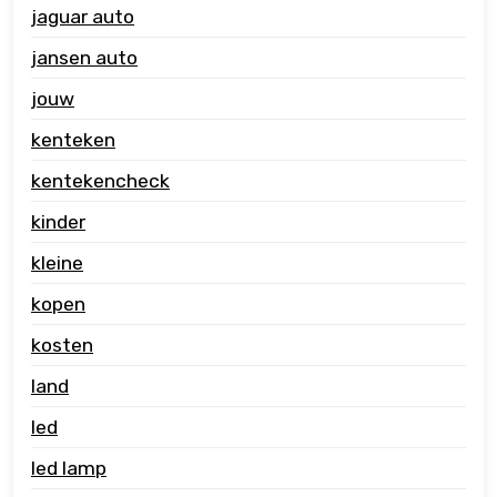
jaguar auto
jansen auto
jouw
kenteken
kentekencheck
kinder
kleine
kopen
kosten
land
led
led lamp