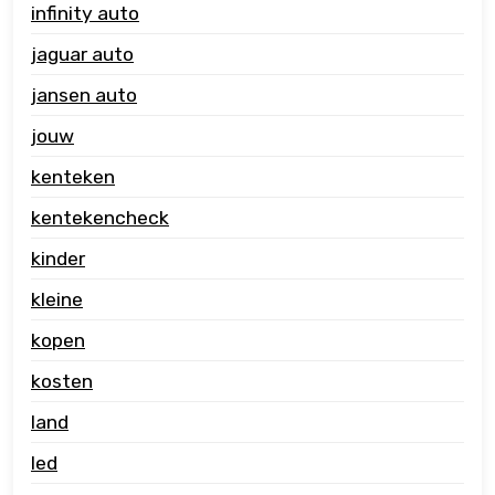
infinity auto
jaguar auto
jansen auto
jouw
kenteken
kentekencheck
kinder
kleine
kopen
kosten
land
led