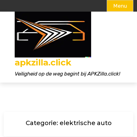
Menu
Naar
de
inhoud
gaan
apkzilla.click
Veiligheid op de weg begint bij APKZilla.click!
Categorie:
elektrische auto