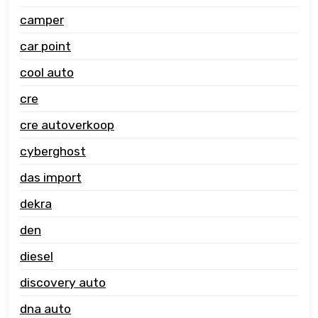
camper
car point
cool auto
cre
cre autoverkoop
cyberghost
das import
dekra
den
diesel
discovery auto
dna auto