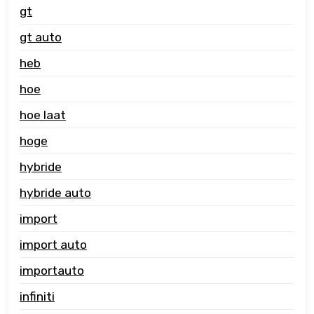
gt
gt auto
heb
hoe
hoe laat
hoge
hybride
hybride auto
import
import auto
importauto
infiniti