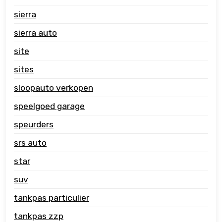
sierra
sierra auto
site
sites
sloopauto verkopen
speelgoed garage
speurders
srs auto
star
suv
tankpas particulier
tankpas zzp