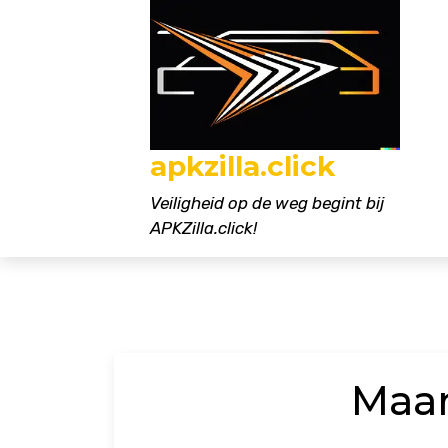
Naar
de
inhoud
gaan
apkzilla.click
Veiligheid op de weg begint bij
APKZilla.click!
Maa