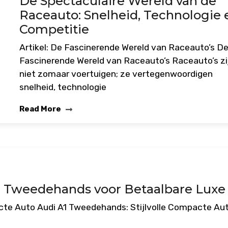
De Spectaculaire Wereld van de
Raceauto: Snelheid, Technologie 
Competitie
Artikel: De Fascinerende Wereld van Raceauto’s D
Fascinerende Wereld van Raceauto’s Raceauto’s zi
niet zomaar voertuigen; ze vertegenwoordigen
snelheid, technologie
Read More
A1 Tweedehands voor Betaalbare Luxe
cte Auto Audi A1 Tweedehands: Stijlvolle Compacte Au