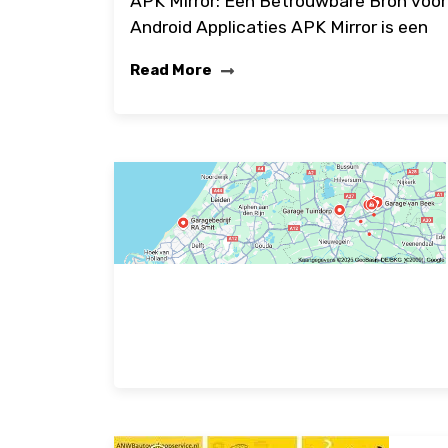
APK Mirror: Een Betrouwbare Bron voor
Android Applicaties APK Mirror is een
Read More