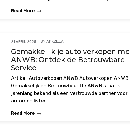
Read More
BY
APKZILLA
21 APRIL 2025
Gemakkelijk je auto verkopen me
ANWB: Ontdek de Betrouwbare
Service
Artikel: Autoverkopen ANWB Autoverkopen ANWB:
Gemakkelijk en Betrouwbaar De ANWB staat al
jarenlang bekend als een vertrouwde partner voor
automobilisten
Read More