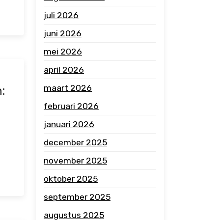
juli 2026
juni 2026
mei 2026
april 2026
maart 2026
:
februari 2026
januari 2026
december 2025
november 2025
oktober 2025
september 2025
augustus 2025