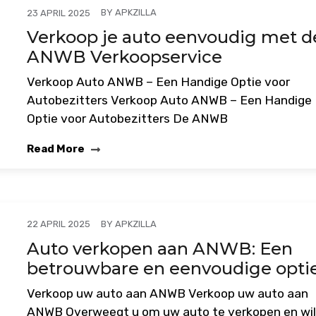
BY
APKZILLA
23 APRIL 2025
Verkoop je auto eenvoudig met d
ANWB Verkoopservice
Verkoop Auto ANWB – Een Handige Optie voor
Autobezitters Verkoop Auto ANWB – Een Handige
Optie voor Autobezitters De ANWB
Read More
BY
APKZILLA
22 APRIL 2025
Auto verkopen aan ANWB: Een
betrouwbare en eenvoudige opti
Verkoop uw auto aan ANWB Verkoop uw auto aan
ANWB Overweegt u om uw auto te verkopen en wil