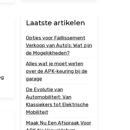
Laatste artikelen
Opties voor Faillissement
Verkoop van Auto’s: Wat zijn
de Mogelijkheden?
Alles wat je moet weten
over de APK-keuring bij de
eg
garage
De Evolutie van
Automobiliteit: Van
Klassiekers tot Elektrische
Mobiliteit
Maak Nu Een Afspraak Voor