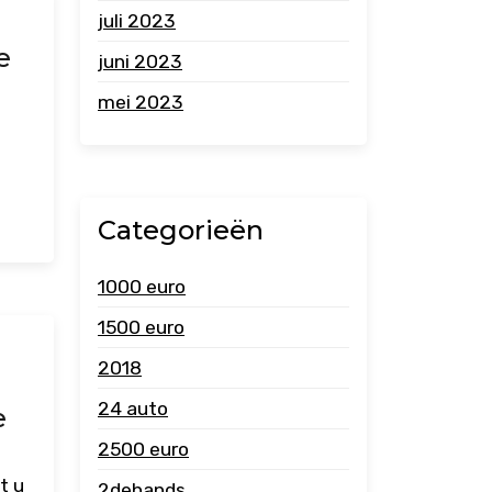
juli 2023
e
juni 2023
mei 2023
Categorieën
1000 euro
1500 euro
2018
24 auto
e
2500 euro
t u
2dehands