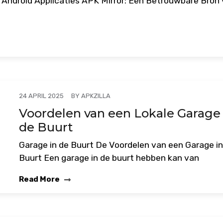
 Android Applicaties APK Mirror: Een Betrouwbare Bron 
BY
APKZILLA
24 APRIL 2025
Voordelen van een Lokale Garage 
de Buurt
Garage in de Buurt De Voordelen van een Garage in
Buurt Een garage in de buurt hebben kan van
Read More