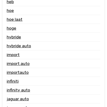
heb
hoe
hoe laat
hoge
hybride
hybride auto
import
import auto
importauto
infiniti
infinity auto
jaguar auto