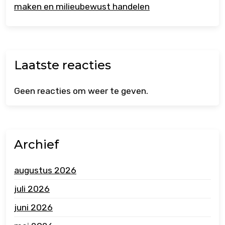
maken en milieubewust handelen
Laatste reacties
Geen reacties om weer te geven.
Archief
augustus 2026
juli 2026
juni 2026