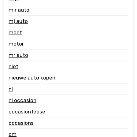
mir auto
mj auto
moet
motor
mr auto
niet
nieuwe auto kopen
nl
nl occasion
occasion lease
occasions
om