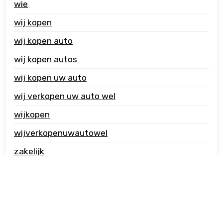
wie
wij kopen
wij kopen auto
wij kopen autos
wij kopen uw auto
wij verkopen uw auto wel
wijkopen
wijverkopenuwautowel
zakelijk
zzp