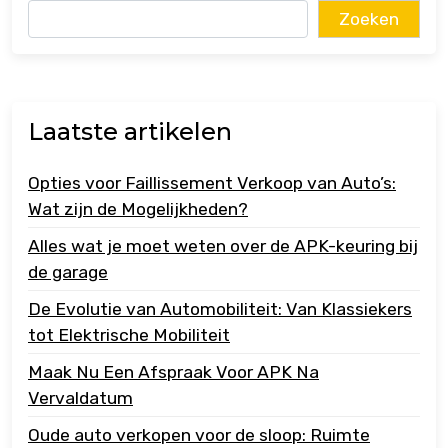
Zoeken
Laatste artikelen
Opties voor Faillissement Verkoop van Auto’s:
Wat zijn de Mogelijkheden?
Alles wat je moet weten over de APK-keuring bij
de garage
De Evolutie van Automobiliteit: Van Klassiekers
tot Elektrische Mobiliteit
Maak Nu Een Afspraak Voor APK Na
Vervaldatum
Oude auto verkopen voor de sloop: Ruimte