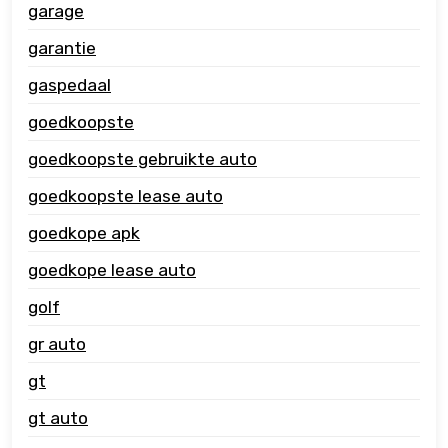
garage
garantie
gaspedaal
goedkoopste
goedkoopste gebruikte auto
goedkoopste lease auto
goedkope apk
goedkope lease auto
golf
gr auto
gt
gt auto