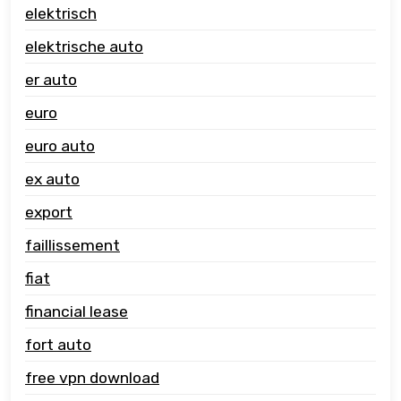
elektrisch
elektrische auto
er auto
euro
euro auto
ex auto
export
faillissement
fiat
financial lease
fort auto
free vpn download