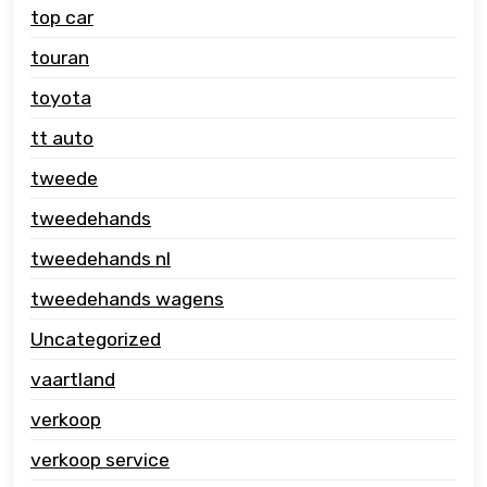
top car
touran
toyota
tt auto
tweede
tweedehands
tweedehands nl
tweedehands wagens
Uncategorized
vaartland
verkoop
verkoop service