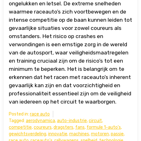
ongelukken en letsel. De extreme snelheden
waarmee raceauto’s zich voortbewegen en de
intense competitie op de baan kunnen leiden tot
gevaarlijke situaties voor zowel coureurs als
omstanders. Het risico op crashes en
verwondingen is een ernstige zorg in de wereld
van de autosport, waar veiligheidsmaatregelen
en training cruciaal zijn om de risico’s tot een
minimum te beperken. Het is belangrijk om te
erkennen dat het racen met raceauto’s inherent
gevaarlijk kan zijn en dat voorzichtigheid en
professionaliteit essentieel zijn om de veiligheid
van iedereen op het circuit te waarborgen.
Posted in:
race auto
Tagged:
aerodynamica
,
auto-industrie
,
circuit
,
competitie
,
coureurs
,
dragsters
,
fans
,
formule 1-auto's
,
gewichtsverdeling
,
innovatie
,
machines
,
motoren
,
passie
,
race auto
,
raceauto's
,
rallywagens
,
snelheid
,
technologie
,