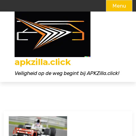
Menu
Naar
de
inhoud
gaan
apkzilla.click
Veiligheid op de weg begint bij APKZilla.click!