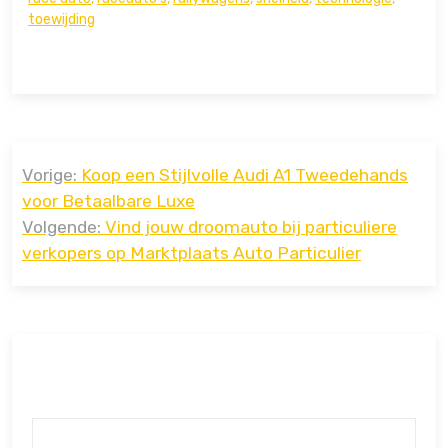
toewijding
Bericht
Vorige:
Koop een Stijlvolle Audi A1 Tweedehands
navigatie
voor Betaalbare Luxe
Volgende:
Vind jouw droomauto bij particuliere
verkopers op Marktplaats Auto Particulier