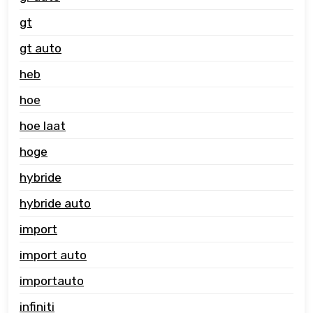
gt
gt auto
heb
hoe
hoe laat
hoge
hybride
hybride auto
import
import auto
importauto
infiniti