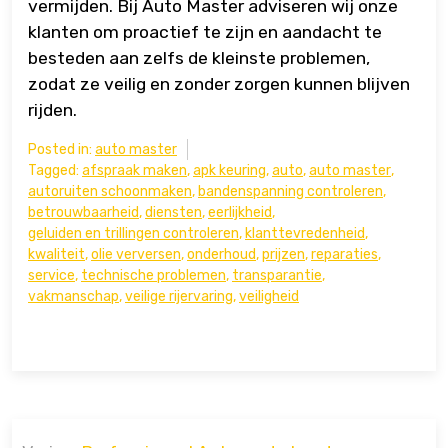
vermijden. Bij Auto Master adviseren wij onze
klanten om proactief te zijn en aandacht te
besteden aan zelfs de kleinste problemen,
zodat ze veilig en zonder zorgen kunnen blijven
rijden.
Posted in:
auto master
Tagged:
afspraak maken
,
apk keuring
,
auto
,
auto master
,
autoruiten schoonmaken
,
bandenspanning controleren
,
betrouwbaarheid
,
diensten
,
eerlijkheid
,
geluiden en trillingen controleren
,
klanttevredenheid
,
kwaliteit
,
olie verversen
,
onderhoud
,
prijzen
,
reparaties
,
service
,
technische problemen
,
transparantie
,
vakmanschap
,
veilige rijervaring
,
veiligheid
Bericht