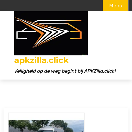
Menu
Naar
de
inhoud
gaan
apkzilla.click
Veiligheid op de weg begint bij APKZilla.click!