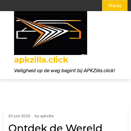
Menu
Naar
de
inhoud
gaan
apkzilla.click
Veiligheid op de weg begint bij APKZilla.click!
29 juni 2025
by
apkzilla
Ontdek de Wereld