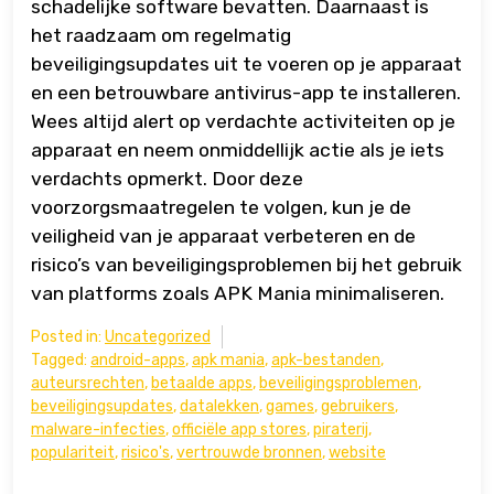
schadelijke software bevatten. Daarnaast is
het raadzaam om regelmatig
beveiligingsupdates uit te voeren op je apparaat
en een betrouwbare antivirus-app te installeren.
Wees altijd alert op verdachte activiteiten op je
apparaat en neem onmiddellijk actie als je iets
verdachts opmerkt. Door deze
voorzorgsmaatregelen te volgen, kun je de
veiligheid van je apparaat verbeteren en de
risico’s van beveiligingsproblemen bij het gebruik
van platforms zoals APK Mania minimaliseren.
Posted in:
Uncategorized
Tagged:
android-apps
,
apk mania
,
apk-bestanden
,
auteursrechten
,
betaalde apps
,
beveiligingsproblemen
,
beveiligingsupdates
,
datalekken
,
games
,
gebruikers
,
malware-infecties
,
officiële app stores
,
piraterij
,
populariteit
,
risico's
,
vertrouwde bronnen
,
website