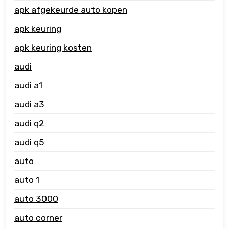
apk afgekeurde auto kopen
apk keuring
apk keuring kosten
audi
audi a1
audi a3
audi q2
audi q5
auto
auto 1
auto 3000
auto corner