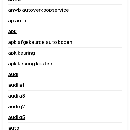
anwb autoverkoopservice
ap auto
apk
apk afgekeurde auto kopen
apk keuring
apk keuring kosten
audi
audi a1
audi a3
audi q2
audi q5
auto