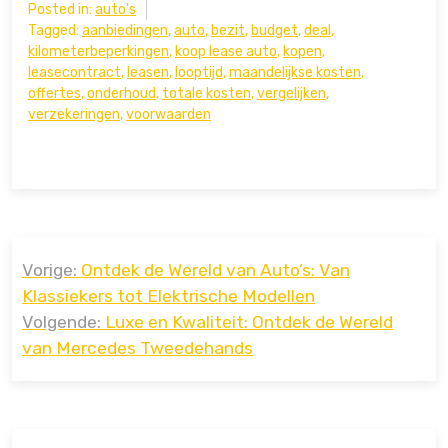
Posted in:
auto's
Tagged:
aanbiedingen
,
auto
,
bezit
,
budget
,
deal
,
kilometerbeperkingen
,
koop lease auto
,
kopen
,
leasecontract
,
leasen
,
looptijd
,
maandelijkse kosten
,
offertes
,
onderhoud
,
totale kosten
,
vergelijken
,
verzekeringen
,
voorwaarden
Bericht
Vorige:
Ontdek de Wereld van Auto’s: Van
navigatie
Klassiekers tot Elektrische Modellen
Volgende:
Luxe en Kwaliteit: Ontdek de Wereld
van Mercedes Tweedehands