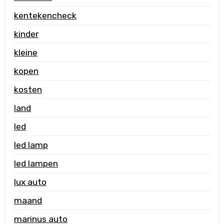
kentekencheck
kinder
kleine
kopen
kosten
land
led
led lamp
led lampen
lux auto
maand
marinus auto