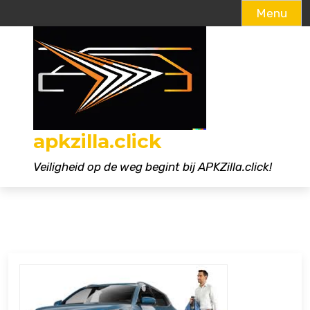
Menu
Naar
de
inhoud
gaan
apkzilla.click
Veiligheid op de weg begint bij APKZilla.click!