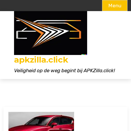
Menu
Naar
de
inhoud
gaan
apkzilla.click
Veiligheid op de weg begint bij APKZilla.click!