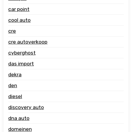
car point
cool auto
cre
cre autoverkoop
cyberghost
das import
dekra
den
diesel
discovery auto
dna auto
domeinen