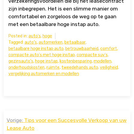
verzekeringsvoordelen die bij het leasecontract
zijn inbegrepen. Het is een slimme manier om
comfortabel en zorgeloos de weg op te gaan
met een betaalbare hoge instap auto.
Posted in:
auto's
,
hoge
Tagged:
auto's
,
automerken
,
betaalbaar
,
betaalbare hoge instap auto
,
betrouwbaarheid
,
comfort
,
compacte auto's met hoge instap
,
compacte suv's
,
gezinsauto's
,
hoge instap
,
kostenbesparing
,
modellen
,
onderhoudskosten
,
ruimte
,
tweedehands auto
,
veiligheid
,
vergelijking automerken en modellen
Bericht
Vorige:
Tips voor een Succesvolle Verkoop van uw
navigatie
Lease Auto