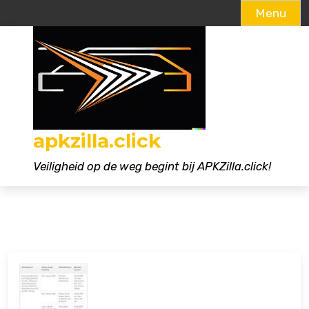
Menu
Naar
de
inhoud
gaan
apkzilla.click
Veiligheid op de weg begint bij APKZilla.click!