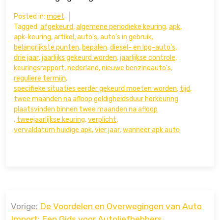
Posted in:
moet
Tagged:
afgekeurd
,
algemene periodieke keuring
,
apk
,
apk-keuring
,
artikel
,
auto's
,
auto's in gebruik
,
belangrijkste punten
,
bepalen
,
diesel- en lpg-auto's
,
drie jaar
,
jaarlijks gekeurd worden
,
jaarlijkse controle
,
keuringsrapport
,
nederland
,
nieuwe benzineauto's
,
reguliere termijn
,
specifieke situaties eerder gekeurd moeten worden
,
tijd
,
twee maanden na afloop geldigheidsduur herkeuring
plaatsvinden binnen twee maanden na afloop
,
tweejaarlijkse keuring
,
verplicht
,
vervaldatum huidige apk
,
vier jaar
,
wanneer apk auto
Bericht
Vorige:
De Voordelen en Overwegingen van Auto
navigatie
Import: Een Gids voor Autoliefhebbers