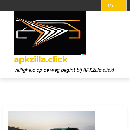
Menu
Naar
de
inhoud
gaan
apkzilla.click
Veiligheid op de weg begint bij APKZilla.click!