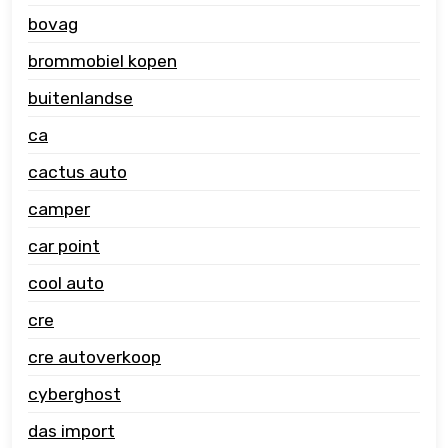
bovag
brommobiel kopen
buitenlandse
ca
cactus auto
camper
car point
cool auto
cre
cre autoverkoop
cyberghost
das import