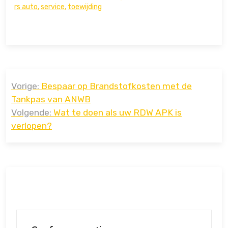
rs auto
,
service
,
toewijding
Bericht
Vorige:
Bespaar op Brandstofkosten met de
navigatie
Tankpas van ANWB
Volgende:
Wat te doen als uw RDW APK is
verlopen?