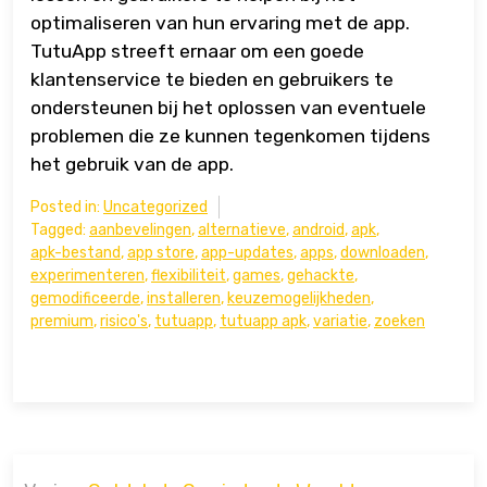
optimaliseren van hun ervaring met de app.
TutuApp streeft ernaar om een goede
klantenservice te bieden en gebruikers te
ondersteunen bij het oplossen van eventuele
problemen die ze kunnen tegenkomen tijdens
het gebruik van de app.
Posted in:
Uncategorized
Tagged:
aanbevelingen
,
alternatieve
,
android
,
apk
,
apk-bestand
,
app store
,
app-updates
,
apps
,
downloaden
,
experimenteren
,
flexibiliteit
,
games
,
gehackte
,
gemodificeerde
,
installeren
,
keuzemogelijkheden
,
premium
,
risico's
,
tutuapp
,
tutuapp apk
,
variatie
,
zoeken
Bericht