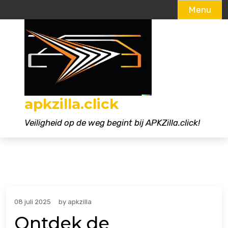
Menu
Naar
de
inhoud
gaan
apkzilla.click
Veiligheid op de weg begint bij APKZilla.click!
08 juli 2025
by
apkzilla
Ontdek de