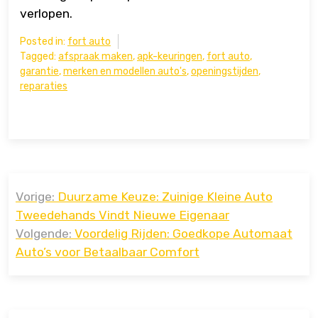
verlopen.
Posted in:
fort auto
Tagged:
afspraak maken
,
apk-keuringen
,
fort auto
,
garantie
,
merken en modellen auto's
,
openingstijden
,
reparaties
Bericht
Vorige:
Duurzame Keuze: Zuinige Kleine Auto
navigatie
Tweedehands Vindt Nieuwe Eigenaar
Volgende:
Voordelig Rijden: Goedkope Automaat
Auto’s voor Betaalbaar Comfort