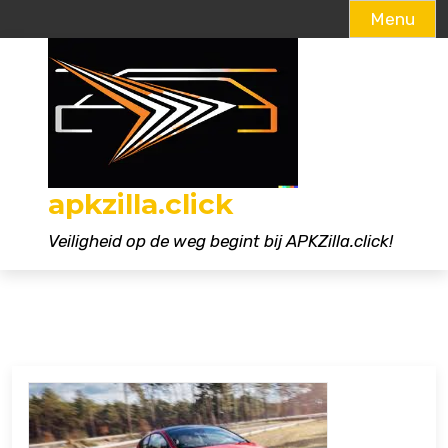
Menu
Naar
de
inhoud
gaan
apkzilla.click
Veiligheid op de weg begint bij APKZilla.click!