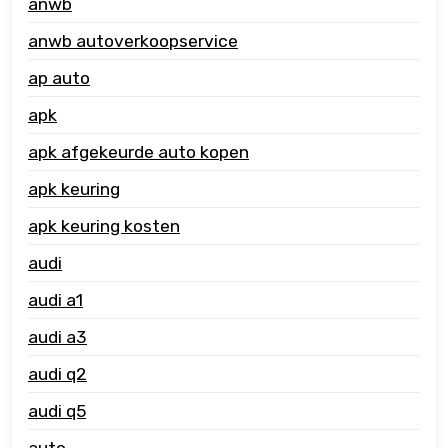
anwb
anwb autoverkoopservice
ap auto
apk
apk afgekeurde auto kopen
apk keuring
apk keuring kosten
audi
audi a1
audi a3
audi q2
audi q5
auto