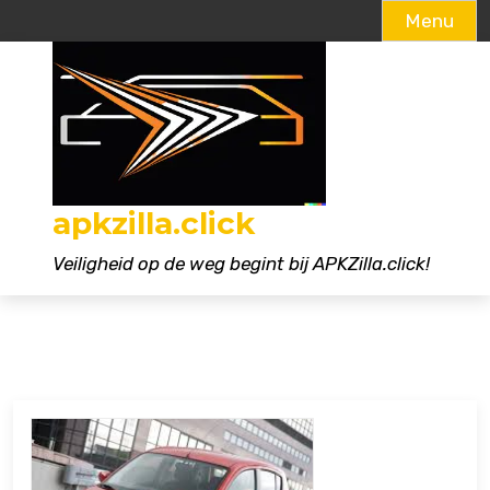
Menu
Naar
de
inhoud
gaan
apkzilla.click
Veiligheid op de weg begint bij APKZilla.click!