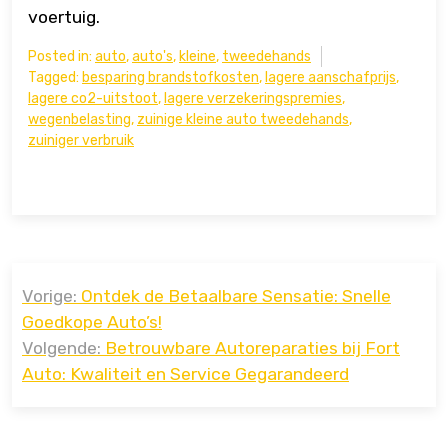
voertuig.
Posted in:
auto
,
auto's
,
kleine
,
tweedehands
Tagged:
besparing brandstofkosten
,
lagere aanschafprijs
,
lagere co2-uitstoot
,
lagere verzekeringspremies
,
wegenbelasting
,
zuinige kleine auto tweedehands
,
zuiniger verbruik
Bericht
Vorige:
Ontdek de Betaalbare Sensatie: Snelle
navigatie
Goedkope Auto’s!
Volgende:
Betrouwbare Autoreparaties bij Fort
Auto: Kwaliteit en Service Gegarandeerd