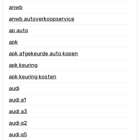
anwb
anwb autoverkoopservice
ap auto
apk
apk afgekeurde auto kopen
apk keuring
apk keuring kosten
audi
audi a1
audi a3
audi q2
audi q5