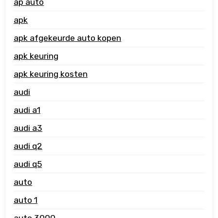
ap auto
apk
apk afgekeurde auto kopen
apk keuring
apk keuring kosten
audi
audi a1
audi a3
audi q2
audi q5
auto
auto 1
auto 3000