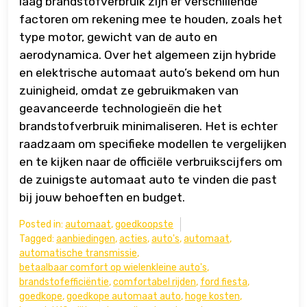
laag brandstofverbruik zijn er verschillende
factoren om rekening mee te houden, zoals het
type motor, gewicht van de auto en
aerodynamica. Over het algemeen zijn hybride
en elektrische automaat auto’s bekend om hun
zuinigheid, omdat ze gebruikmaken van
geavanceerde technologieën die het
brandstofverbruik minimaliseren. Het is echter
raadzaam om specifieke modellen te vergelijken
en te kijken naar de officiële verbruikscijfers om
de zuinigste automaat auto te vinden die past
bij jouw behoeften en budget.
Posted in:
automaat
,
goedkoopste
Tagged:
aanbiedingen
,
acties
,
auto's
,
automaat
,
automatische transmissie
,
betaalbaar comfort op wielenkleine auto's
,
brandstofefficiëntie
,
comfortabel rijden
,
ford fiesta
,
goedkope
,
goedkope automaat auto
,
hoge kosten
,