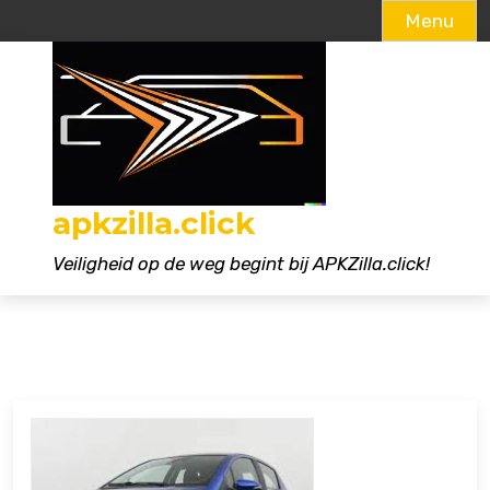
Menu
Naar
de
inhoud
gaan
apkzilla.click
Veiligheid op de weg begint bij APKZilla.click!