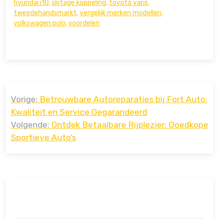
hyundai i10
,
slijtage koppeling
,
toyota yaris
,
tweedehandsmarkt
,
vergelijk merken modellen
,
volkswagen polo
,
voordelen
Bericht
Vorige:
Betrouwbare Autoreparaties bij Fort Auto:
navigatie
Kwaliteit en Service Gegarandeerd
Volgende:
Ontdek Betaalbare Rijplezier: Goedkope
Sportieve Auto’s