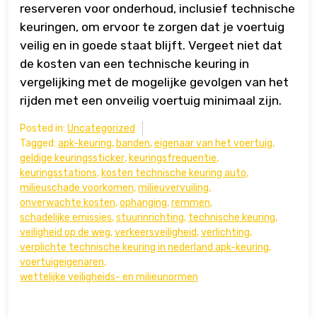
reserveren voor onderhoud, inclusief technische
keuringen, om ervoor te zorgen dat je voertuig
veilig en in goede staat blijft. Vergeet niet dat
de kosten van een technische keuring in
vergelijking met de mogelijke gevolgen van het
rijden met een onveilig voertuig minimaal zijn.
Posted in:
Uncategorized
Tagged:
apk-keuring
,
banden
,
eigenaar van het voertuig
,
geldige keuringssticker
,
keuringsfrequentie
,
keuringsstations
,
kosten technische keuring auto
,
milieuschade voorkomen
,
milieuvervuiling
,
onverwachte kosten
,
ophanging
,
remmen
,
schadelijke emissies
,
stuurinrichting
,
technische keuring
,
veiligheid op de weg
,
verkeersveiligheid
,
verlichting
,
verplichte technische keuring in nederland apk-keuring
,
voertuigeigenaren
,
wettelijke veiligheids- en milieunormen