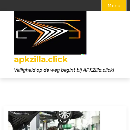
Menu
Naar
de
inhoud
gaan
apkzilla.click
Veiligheid op de weg begint bij APKZilla.click!