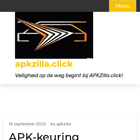
Menu
Naar
de
inhoud
gaan
apkzilla.click
Veiligheid op de weg begint bij APKZilla.click!
15 september 2023
by
apkzilla
APK-keuring