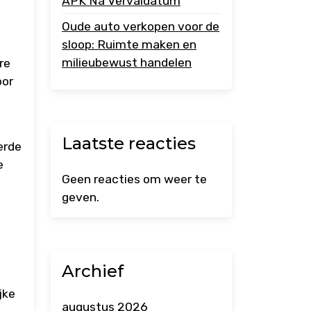
APK Na Vervaldatum
s
Oude auto verkopen voor de
sloop: Ruimte maken en
milieubewust handelen
re
oor
Laatste reacties
erde
e
Geen reacties om weer te
geven.
Archief
jke
augustus 2026