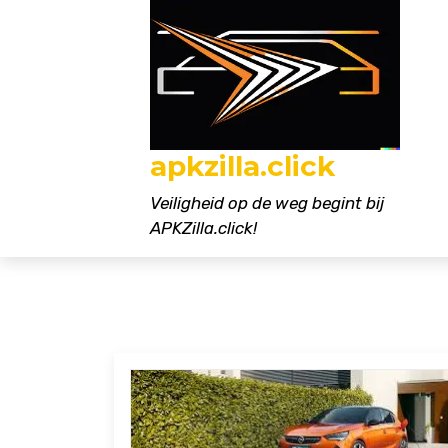
Naar
de
inhoud
gaan
apkzilla.click
Veiligheid op de weg begint bij
APKZilla.click!