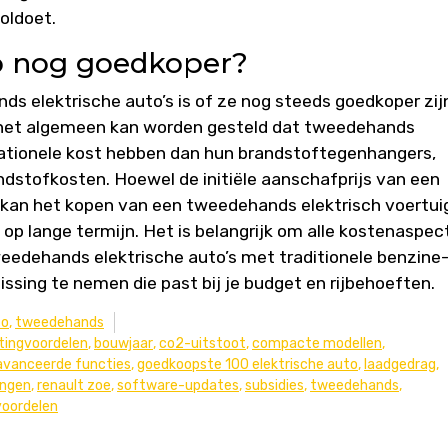
oldoet.
to nog goedkoper?
s elektrische auto’s is of ze nog steeds goedkoper zij
r het algemeen kan worden gesteld dat tweedehands
erationele kost hebben dan hun brandstoftegenhangers,
dstofkosten. Hoewel de initiële aanschafprijs van een
, kan het kopen van een tweedehands elektrisch voertui
op lange termijn. Het is belangrijk om alle kostenaspec
weedehands elektrische auto’s met traditionele benzine-
ssing te nemen die past bij je budget en rijbehoeften.
to
,
tweedehands
tingvoordelen
,
bouwjaar
,
co2-uitstoot
,
compacte modellen
,
avanceerde functies
,
goedkoopste 100 elektrische auto
,
laadgedrag
,
kingen
,
renault zoe
,
software-updates
,
subsidies
,
tweedehands
,
voordelen