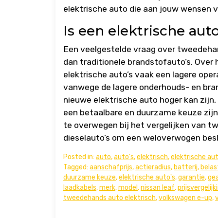
elektrische auto die aan jouw wensen v
Is een elektrische au
Een veelgestelde vraag over tweedehand
dan traditionele brandstofauto’s. Ove
elektrische auto’s vaak een lagere op
vanwege de lagere onderhouds- en bran
nieuwe elektrische auto hoger kan zijn
een betaalbare en duurzame keuze zijn 
te overwegen bij het vergelijken van t
dieselauto’s om een weloverwogen besli
Posted in:
auto
,
auto's
,
elektrisch
,
elektrische au
Tagged:
aanschafprijs
,
actieradius
,
batterij
,
belas
duurzame keuze
,
elektrische auto's
,
garantie
,
ge
laadkabels
,
merk
,
model
,
nissan leaf
,
prijsvergelij
tweedehands auto elektrisch
,
volkswagen e-up
,