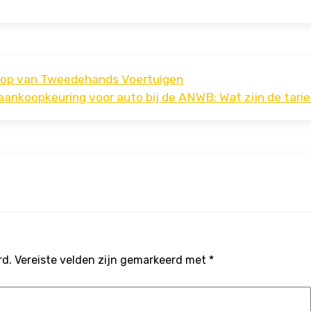
oop van Tweedehands Voertuigen
aankoopkeuring voor auto bij de ANWB: Wat zijn de tari
rd.
Vereiste velden zijn gemarkeerd met
*