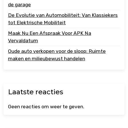
de garage
De Evolutie van Automobiliteit: Van Klassiekers
tot Elektrische Mobiliteit
Maak Nu Een Afspraak Voor APK Na
Vervaldatum
Oude auto verkopen voor de sloop: Ruimte
maken en milieubewust handelen
Laatste reacties
Geen reacties om weer te geven.