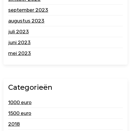
september 2023
augustus 2023
juli 2023
juni 2023
mei 2023
Categorieën
1000 euro
1500 euro
2018