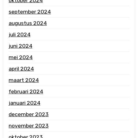
oktober 2024
september 2024
augustus 2024
juli 2024
juni 2024
mei 2024
april 2024
maart 2024
februari 2024
januari 2024
december 2023
november 2023
oktober 2023