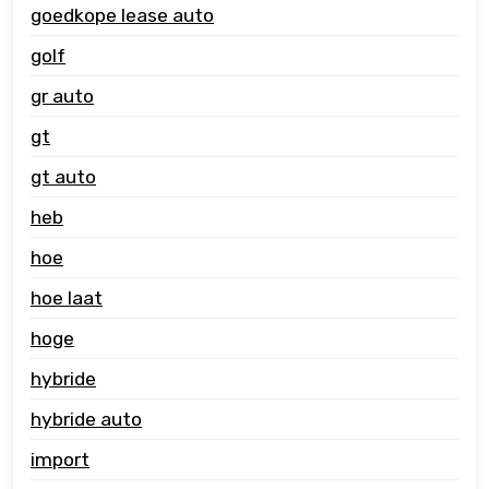
goedkope lease auto
golf
gr auto
gt
gt auto
heb
hoe
hoe laat
hoge
hybride
hybride auto
import