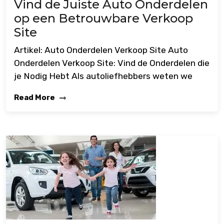
Vind de Juiste Auto Onderdelen
op een Betrouwbare Verkoop
Site
Artikel: Auto Onderdelen Verkoop Site Auto
Onderdelen Verkoop Site: Vind de Onderdelen die
je Nodig Hebt Als autoliefhebbers weten we
Read More