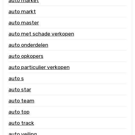
auto market
auto markt
auto master
auto met schade verkopen
auto onderdelen
auto opkopers
auto particulier verkopen
auto s
auto star
auto team
auto top
auto track
auto veiling