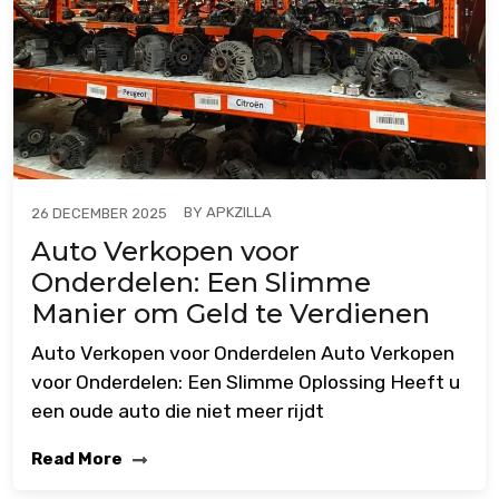
BY
APKZILLA
26 DECEMBER 2025
Auto Verkopen voor
Onderdelen: Een Slimme
Manier om Geld te Verdienen
Auto Verkopen voor Onderdelen Auto Verkopen
voor Onderdelen: Een Slimme Oplossing Heeft u
een oude auto die niet meer rijdt
Read More