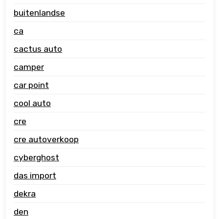
buitenlandse
ca
cactus auto
camper
car point
cool auto
cre
cre autoverkoop
cyberghost
das import
dekra
den