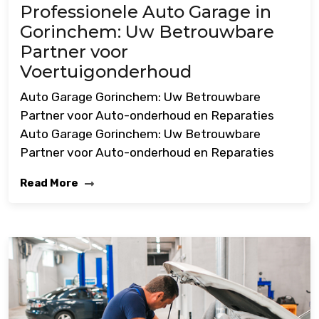
Professionele Auto Garage in
Gorinchem: Uw Betrouwbare
Partner voor
Voertuigonderhoud
Auto Garage Gorinchem: Uw Betrouwbare
Partner voor Auto-onderhoud en Reparaties
Auto Garage Gorinchem: Uw Betrouwbare
Partner voor Auto-onderhoud en Reparaties
Read More