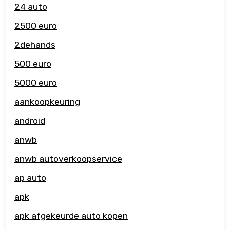
24 auto
2500 euro
2dehands
500 euro
5000 euro
aankoopkeuring
android
anwb
anwb autoverkoopservice
ap auto
apk
apk afgekeurde auto kopen