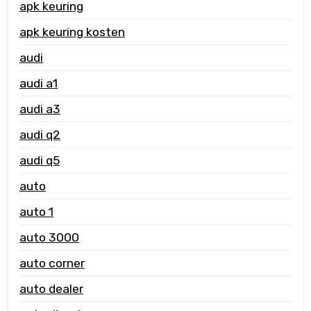
apk keuring
apk keuring kosten
audi
audi a1
audi a3
audi q2
audi q5
auto
auto 1
auto 3000
auto corner
auto dealer