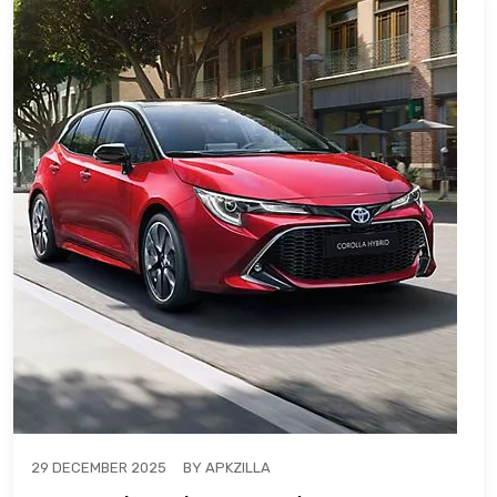
BY
APKZILLA
29 DECEMBER 2025