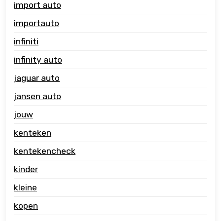
import auto
importauto
infiniti
infinity auto
jaguar auto
jansen auto
jouw
kenteken
kentekencheck
kinder
kleine
kopen