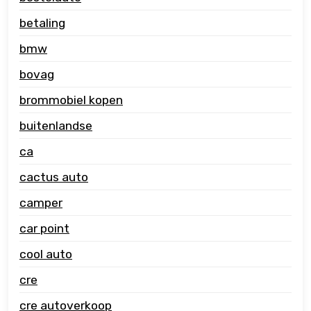
betaling
bmw
bovag
brommobiel kopen
buitenlandse
ca
cactus auto
camper
car point
cool auto
cre
cre autoverkoop