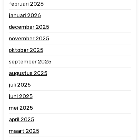
februari 2026
januari 2026
december 2025
november 2025
oktober 2025
september 2025
augustus 2025
juli 2025
juni 2025
mei 2025
april 2025
maart 2025