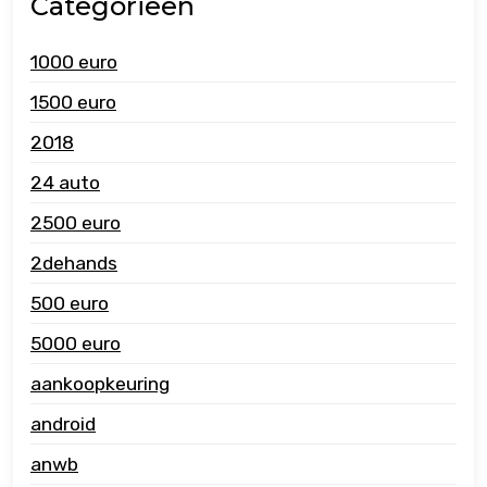
Categorieën
1000 euro
1500 euro
2018
24 auto
2500 euro
2dehands
500 euro
5000 euro
aankoopkeuring
android
anwb