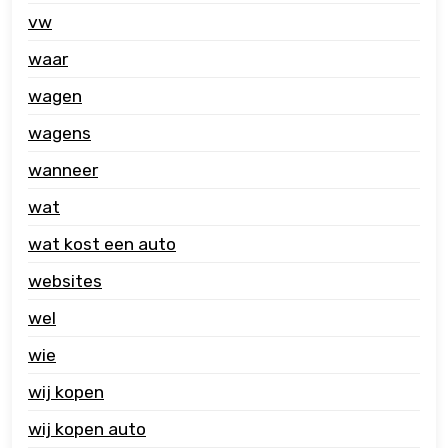
vw
waar
wagen
wagens
wanneer
wat
wat kost een auto
websites
wel
wie
wij kopen
wij kopen auto