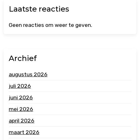
Laatste reacties
Geen reacties om weer te geven.
Archief
augustus 2026
juli 2026
juni 2026
mei 2026
april 2026
maart 2026