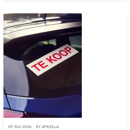
BY
APKZILLA
09 JULI 2026