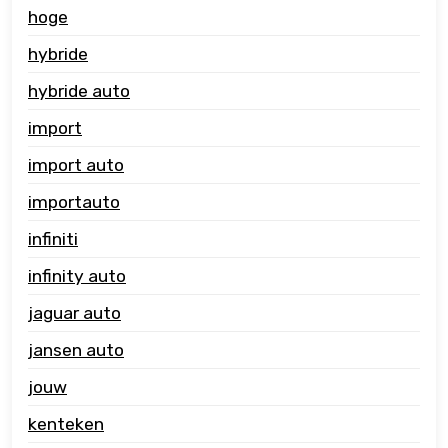
hoge
hybride
hybride auto
import
import auto
importauto
infiniti
infinity auto
jaguar auto
jansen auto
jouw
kenteken