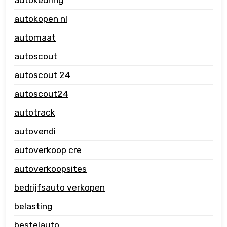
autokeuring
autokopen nl
automaat
autoscout
autoscout 24
autoscout24
autotrack
autovendi
autoverkoop cre
autoverkoopsites
bedrijfsauto verkopen
belasting
bestelauto