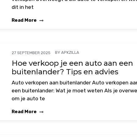
dit in het
Read More
BY
APKZILLA
27 SEPTEMBER 2025
Hoe verkoop je een auto aan een
buitenlander? Tips en advies
Auto verkopen aan buitenlander Auto verkopen aa
een buitenlander: Wat je moet weten Als je overw
om je auto te
Read More