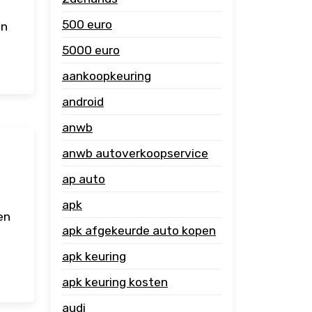
500 euro
an
5000 euro
aankoopkeuring
android
anwb
anwb autoverkoopservice
ap auto
apk
en
apk afgekeurde auto kopen
apk keuring
apk keuring kosten
audi