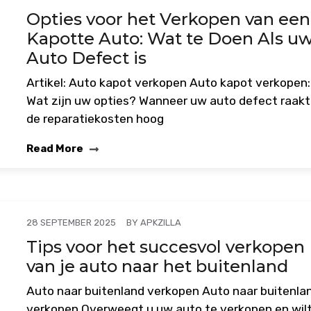
Opties voor het Verkopen van een
Kapotte Auto: Wat te Doen Als u
Auto Defect is
Artikel: Auto kapot verkopen Auto kapot verkopen:
Wat zijn uw opties? Wanneer uw auto defect raakt
de reparatiekosten hoog
Read More
BY
APKZILLA
28 SEPTEMBER 2025
Tips voor het succesvol verkopen
van je auto naar het buitenland
Auto naar buitenland verkopen Auto naar buitenla
verkopen Overweegt u uw auto te verkopen en wilt