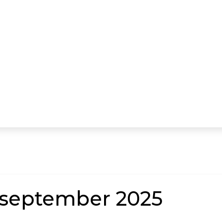
september 2025