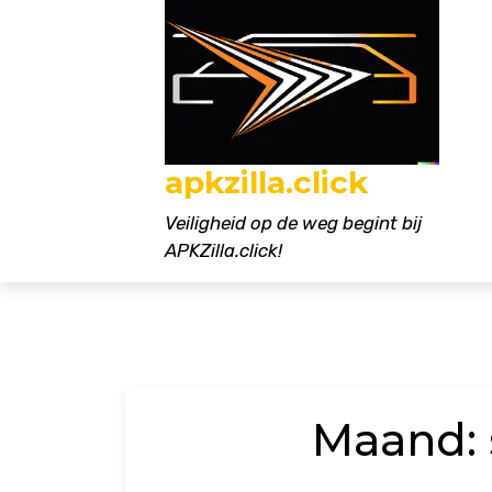
Naar
de
inhoud
gaan
apkzilla.click
Veiligheid op de weg begint bij
APKZilla.click!
Maand: