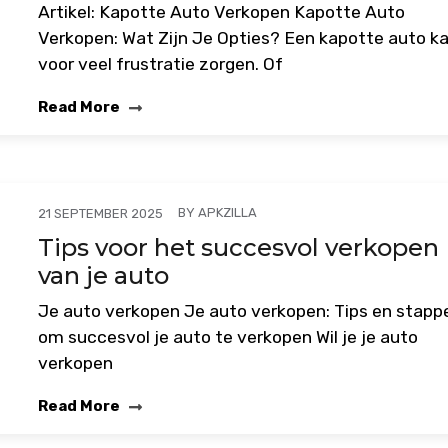
Artikel: Kapotte Auto Verkopen Kapotte Auto
Verkopen: Wat Zijn Je Opties? Een kapotte auto k
voor veel frustratie zorgen. Of
Read More
BY
APKZILLA
21 SEPTEMBER 2025
Tips voor het succesvol verkopen
van je auto
Je auto verkopen Je auto verkopen: Tips en stapp
om succesvol je auto te verkopen Wil je je auto
verkopen
Read More