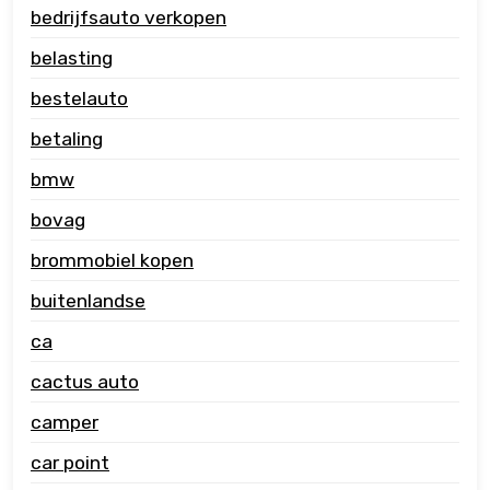
bedrijfsauto verkopen
belasting
bestelauto
betaling
bmw
bovag
brommobiel kopen
buitenlandse
ca
cactus auto
camper
car point