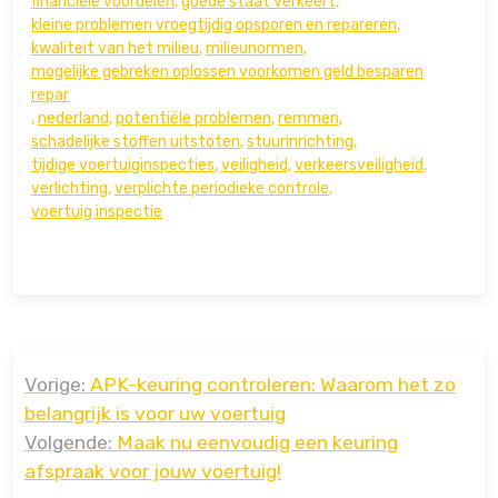
financiële voordelen
,
goede staat verkeert
,
kleine problemen vroegtijdig opsporen en repareren
,
kwaliteit van het milieu
,
milieunormen
,
mogelijke gebreken oplossen voorkomen geld besparen
repar
,
nederland
,
potentiële problemen
,
remmen
,
schadelijke stoffen uitstoten
,
stuurinrichting
,
tijdige voertuiginspecties
,
veiligheid
,
verkeersveiligheid
,
verlichting
,
verplichte periodieke controle
,
voertuig inspectie
Bericht
Vorige:
APK-keuring controleren: Waarom het zo
navigatie
belangrijk is voor uw voertuig
Volgende:
Maak nu eenvoudig een keuring
afspraak voor jouw voertuig!