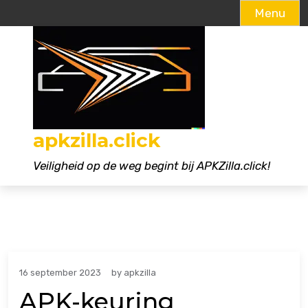
Menu
Naar
de
inhoud
gaan
apkzilla.click
Veiligheid op de weg begint bij APKZilla.click!
16 september 2023
by
apkzilla
APK-keuring