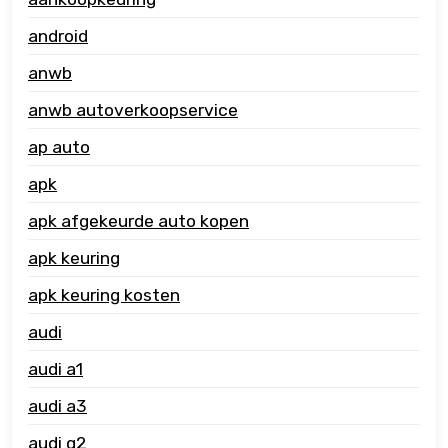
android
anwb
anwb autoverkoopservice
ap auto
apk
apk afgekeurde auto kopen
apk keuring
apk keuring kosten
audi
audi a1
audi a3
audi q2