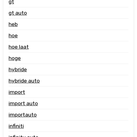
gt
gt auto
heb
hoe
hoe laat
hoge
hybride
hybride auto
import
import auto
importauto
infiniti