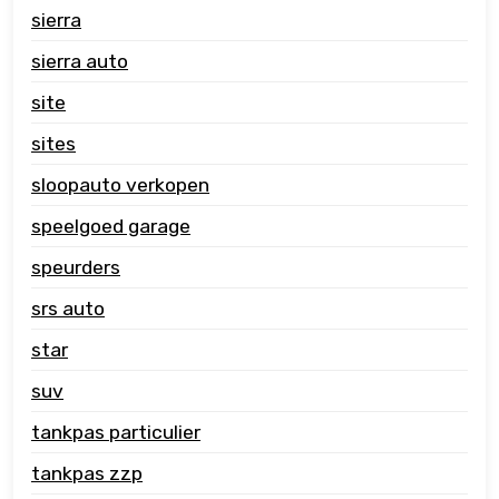
sierra
sierra auto
site
sites
sloopauto verkopen
speelgoed garage
speurders
srs auto
star
suv
tankpas particulier
tankpas zzp