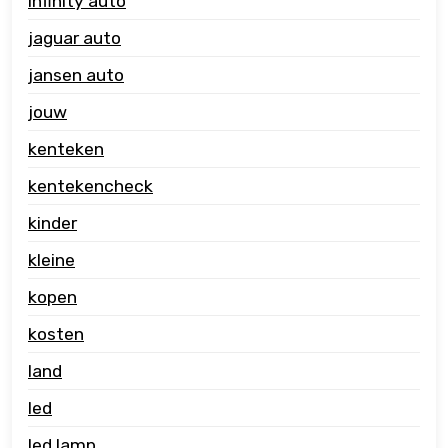
infinity auto
jaguar auto
jansen auto
jouw
kenteken
kentekencheck
kinder
kleine
kopen
kosten
land
led
led lamp