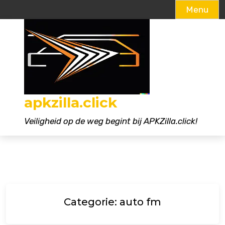
Menu
Naar
de
inhoud
gaan
apkzilla.click
Veiligheid op de weg begint bij APKZilla.click!
Categorie:
auto fm