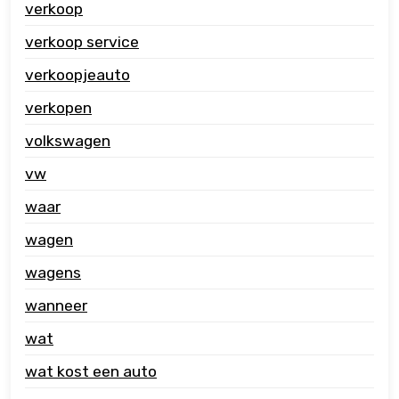
verkoop
verkoop service
verkoopjeauto
verkopen
volkswagen
vw
waar
wagen
wagens
wanneer
wat
wat kost een auto