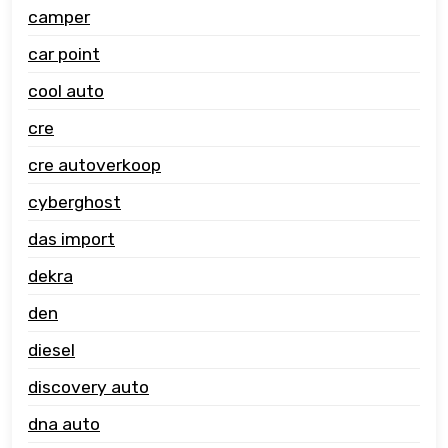
camper
car point
cool auto
cre
cre autoverkoop
cyberghost
das import
dekra
den
diesel
discovery auto
dna auto