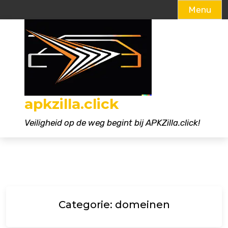
Menu
Naar
de
inhoud
gaan
apkzilla.click
Veiligheid op de weg begint bij APKZilla.click!
Categorie:
domeinen