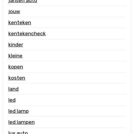
jansen auto
jouw
kenteken
kentekencheck
kinder
kleine
kopen
kosten
land
led
led lamp
led lampen
lux auto