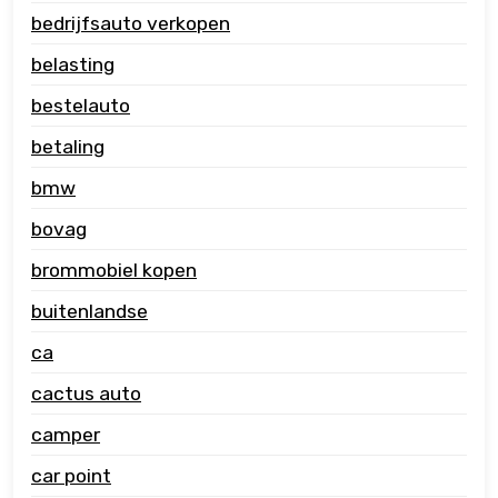
bedrijfsauto verkopen
belasting
bestelauto
betaling
bmw
bovag
brommobiel kopen
buitenlandse
ca
cactus auto
camper
car point