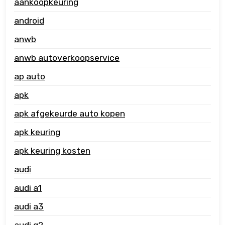
aankoopkeuring
android
anwb
anwb autoverkoopservice
ap auto
apk
apk afgekeurde auto kopen
apk keuring
apk keuring kosten
audi
audi a1
audi a3
audi q2