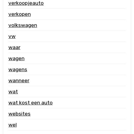
verkoopjeauto
verkopen
volkswagen
vw
waar
wagen
wagens
wanneer
wat
wat kost een auto
websites
wel