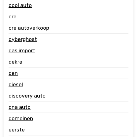
cool auto
cre
cre autoverkoop
cyberghost
das import
dekra
den
diesel
discovery auto
dna auto
domeinen
eerste