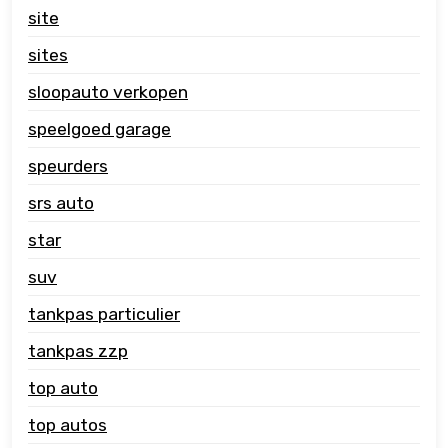
site
sites
sloopauto verkopen
speelgoed garage
speurders
srs auto
star
suv
tankpas particulier
tankpas zzp
top auto
top autos