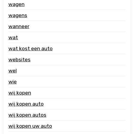
wagen
wagens
wanneer
wat
wat kost een auto
websites
wel
wie
wij kopen
wij kopen auto
wij kopen autos
wij kopen uw auto