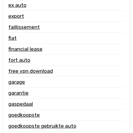
ex auto
export
faillissement
fiat
financial lease
fort auto
free vpn download
garage
garantie
gaspedaal
goedkoopste
goedkoopste gebruikte auto