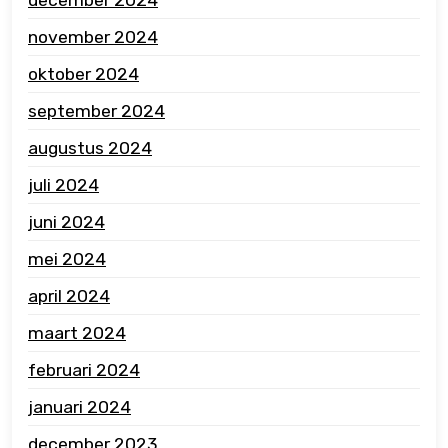
november 2024
oktober 2024
september 2024
augustus 2024
juli 2024
juni 2024
mei 2024
april 2024
maart 2024
februari 2024
januari 2024
december 2023