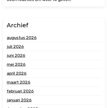
Archief
augustus 2026
juli 2026
juni 2026
mei 2026
april 2026
maart 2026
februari 2026
januari 2026