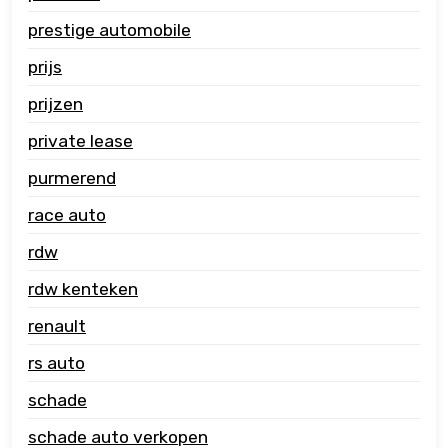
prestige automobile
prijs
prijzen
private lease
purmerend
race auto
rdw
rdw kenteken
renault
rs auto
schade
schade auto verkopen