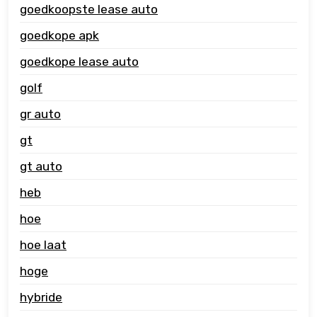
goedkoopste lease auto
goedkope apk
goedkope lease auto
golf
gr auto
gt
gt auto
heb
hoe
hoe laat
hoge
hybride