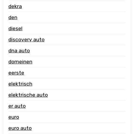
dekra
den
diesel
discovery auto
dna auto
domeinen
eerste
elektrisch
elektrische auto
er auto
euro
euro auto