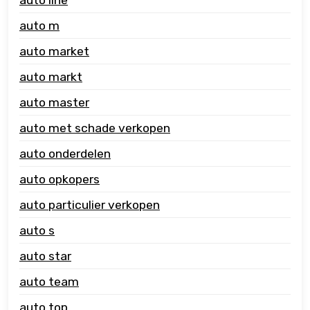
auto m
auto market
auto markt
auto master
auto met schade verkopen
auto onderdelen
auto opkopers
auto particulier verkopen
auto s
auto star
auto team
auto top