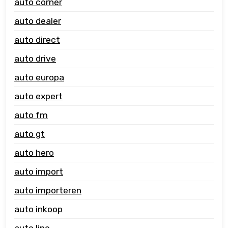
auto corner
auto dealer
auto direct
auto drive
auto europa
auto expert
auto fm
auto gt
auto hero
auto import
auto importeren
auto inkoop
auto line