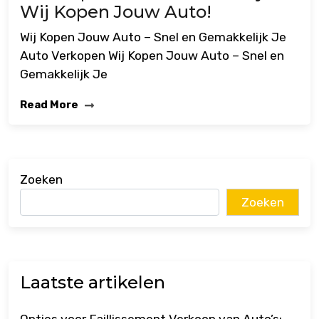
Wij Kopen Jouw Auto!
Wij Kopen Jouw Auto – Snel en Gemakkelijk Je
Auto Verkopen Wij Kopen Jouw Auto – Snel en
Gemakkelijk Je
Read More
Zoeken
Zoeken
Laatste artikelen
Opties voor Faillissement Verkoop van Auto’s: