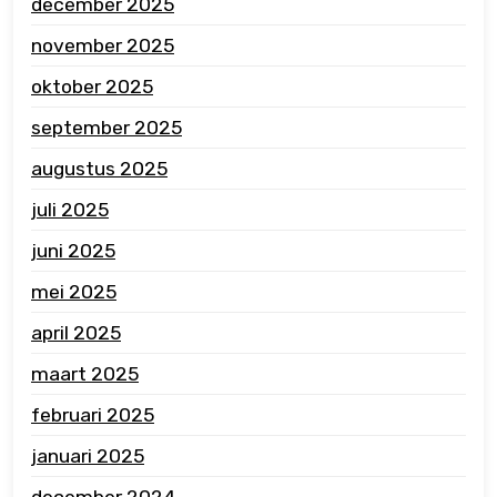
december 2025
november 2025
oktober 2025
september 2025
augustus 2025
juli 2025
juni 2025
mei 2025
april 2025
maart 2025
februari 2025
januari 2025
december 2024