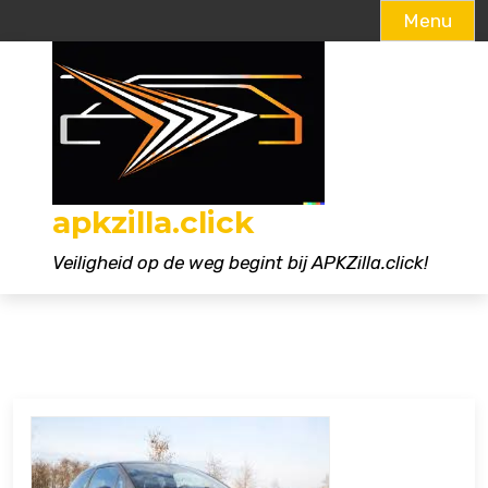
Menu
Naar
de
inhoud
gaan
apkzilla.click
Veiligheid op de weg begint bij APKZilla.click!