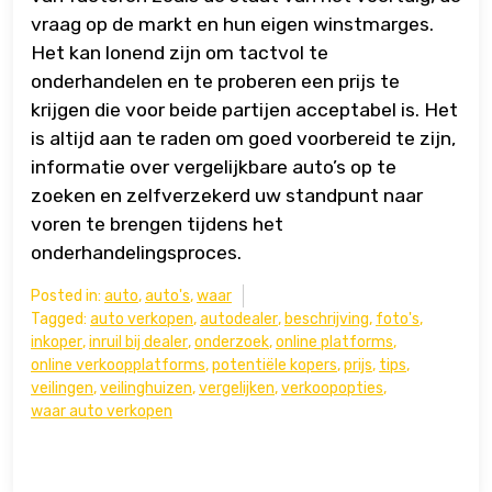
vraag op de markt en hun eigen winstmarges.
Het kan lonend zijn om tactvol te
onderhandelen en te proberen een prijs te
krijgen die voor beide partijen acceptabel is. Het
is altijd aan te raden om goed voorbereid te zijn,
informatie over vergelijkbare auto’s op te
zoeken en zelfverzekerd uw standpunt naar
voren te brengen tijdens het
onderhandelingsproces.
Posted in:
auto
,
auto's
,
waar
Tagged:
auto verkopen
,
autodealer
,
beschrijving
,
foto's
,
inkoper
,
inruil bij dealer
,
onderzoek
,
online platforms
,
online verkoopplatforms
,
potentiële kopers
,
prijs
,
tips
,
veilingen
,
veilinghuizen
,
vergelijken
,
verkoopopties
,
waar auto verkopen