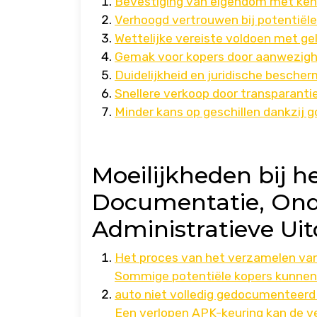
Bevestiging van eigendom met ke
Verhoogd vertrouwen bij potentië
Wettelijke vereiste voldoen met ge
Gemak voor kopers door aanwezighe
Duidelijkheid en juridische besch
Snellere verkoop door transparant
Minder kans op geschillen dankzi
Moeilijkheden bij h
Documentatie, Ond
Administratieve Ui
Het proces van het verzamelen van
Sommige potentiële kopers kunnen 
auto niet volledig gedocumenteerd 
Een verlopen APK-keuring kan de v