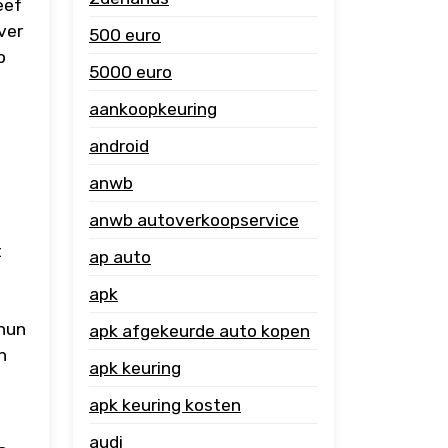
eef
ver
500 euro
p
5000 euro
aankoopkeuring
android
anwb
anwb autoverkoopservice
t
ap auto
apk
 hun
apk afgekeurde auto kopen
n
apk keuring
apk keuring kosten
audi