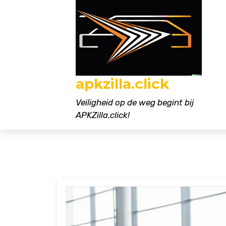
Naar
de
inhoud
gaan
apkzilla.click
Veiligheid op de weg begint bij
APKZilla.click!