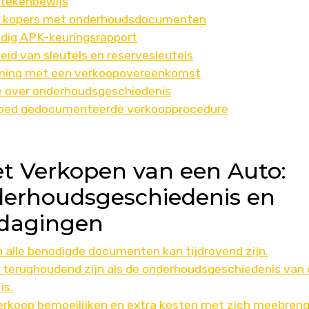
ntekenbewijs
le kopers met onderhoudsdocumenten
ldig APK-keuringsrapport
id van sleutels en reservesleutels
erming met een verkoopovereenkomst
ie over onderhoudsgeschiedenis
j goed gedocumenteerde verkoopprocedure
et Verkopen van een Auto:
erhoudsgeschiedenis en
tdagingen
 alle benodigde documenten kan tijdrovend zijn.
terughoudend zijn als de onderhoudsgeschiedenis van 
is.
erkoop bemoeilijken en extra kosten met zich meebren