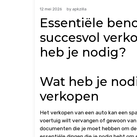
12 mei 2026
by
apkzilla
Essentiële ben
succesvol verk
heb je nodig?
Wat heb je nod
verkopen
Het verkopen van een auto kan een span
voertuig wilt vervangen of gewoon van e
documenten die je moet hebben om de ve
essentiële dingen die je nodig hebt om