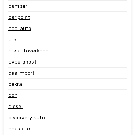
camper
car point
cool auto
cre
cre autoverkoop
cyberghost
das import
dekra
den
diesel
discovery auto
dna auto