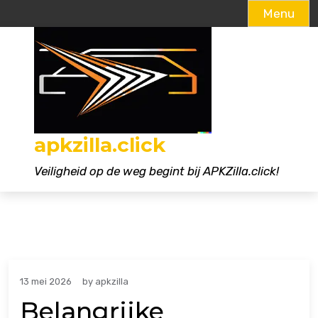
Menu
Naar
de
inhoud
gaan
apkzilla.click
Veiligheid op de weg begint bij APKZilla.click!
13 mei 2026
by
apkzilla
Belangrijke