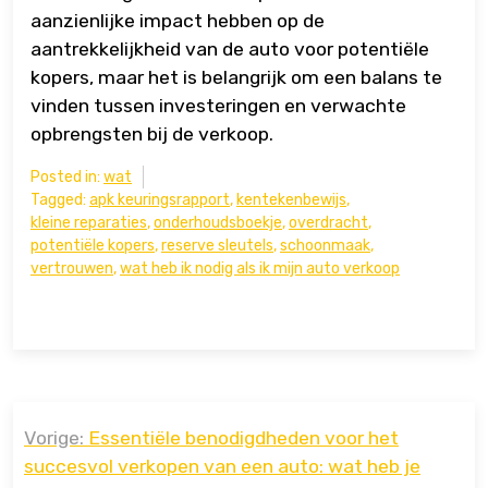
aanzienlijke impact hebben op de
aantrekkelijkheid van de auto voor potentiële
kopers, maar het is belangrijk om een balans te
vinden tussen investeringen en verwachte
opbrengsten bij de verkoop.
Posted in:
wat
Tagged:
apk keuringsrapport
,
kentekenbewijs
,
kleine reparaties
,
onderhoudsboekje
,
overdracht
,
potentiële kopers
,
reserve sleutels
,
schoonmaak
,
vertrouwen
,
wat heb ik nodig als ik mijn auto verkoop
Bericht
Vorige:
Essentiële benodigdheden voor het
navigatie
succesvol verkopen van een auto: wat heb je