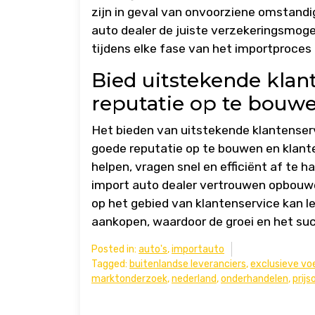
zijn in geval van onvoorziene omstand
auto dealer de juiste verzekeringsmoge
tijdens elke fase van het importproces
Bied uitstekende kla
reputatie op te bouw
Het bieden van uitstekende klantenserv
goede reputatie op te bouwen en klante
helpen, vragen snel en efficiënt af te
import auto dealer vertrouwen opbouwen 
op het gebied van klantenservice kan 
aankopen, waardoor de groei en het su
Posted in:
auto's
,
importauto
Tagged:
buitenlandse leveranciers
,
exclusieve vo
marktonderzoek
,
nederland
,
onderhandelen
,
prij