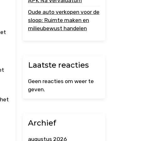
APK Na Vervaldatum
Oude auto verkopen voor de
sloop: Ruimte maken en
e
milieubewust handelen
iet
Laatste reacties
et
Geen reacties om weer te
geven.
 het
Archief
augustus 2026