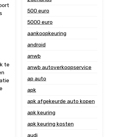
port
500 euro
s
5000 euro
aankoopkeuring
android
anwb
k te
anwb autoverkoopservice
en
ap auto
atie
e
apk
apk afgekeurde auto kopen
apk keuring
apk keuring kosten
audi