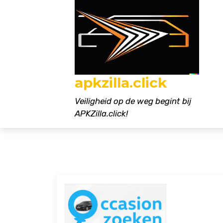
Naar
de
inhoud
gaan
apkzilla.click
Veiligheid op de weg begint bij
APKZilla.click!