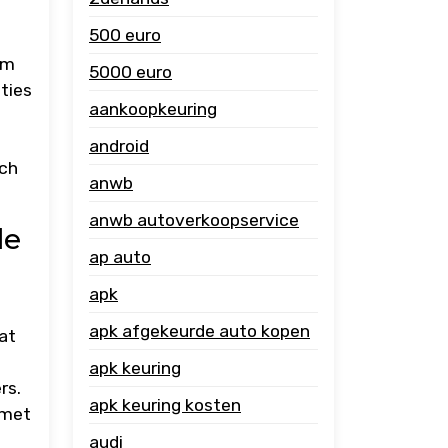
500 euro
om
5000 euro
ties
aankoopkeuring
android
ich
anwb
anwb autoverkoopservice
de
ap auto
apk
apk afgekeurde auto kopen
at
apk keuring
rs.
apk keuring kosten
 met
audi