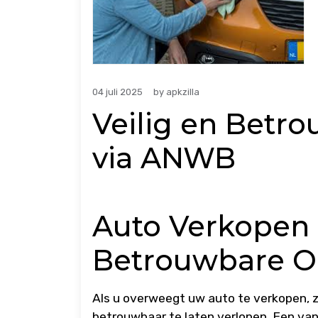
04 juli 2025
by
apkzilla
Veilig en Betr
via ANWB
Auto Verkopen
Betrouwbare O
Als u overweegt uw auto te verkopen, zi
betrouwbaar te laten verlopen. Een v