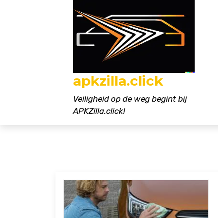
Naar
de
inhoud
gaan
apkzilla.click
Veiligheid op de weg begint bij
APKZilla.click!