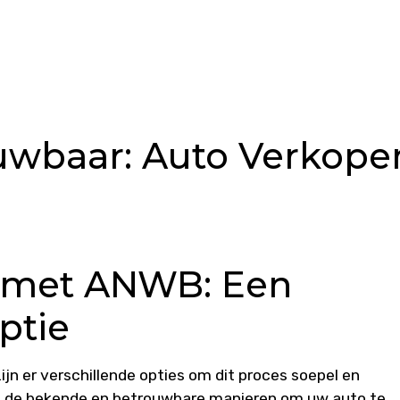
ouwbaar: Auto Verkope
 met ANWB: Een
ptie
jn er verschillende opties om dit proces soepel en
an de bekende en betrouwbare manieren om uw auto te