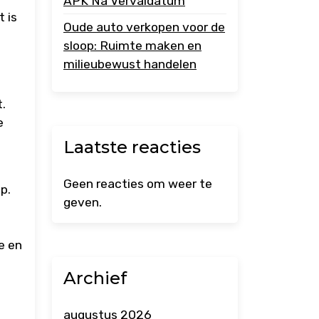
APK Na Vervaldatum
 is
Oude auto verkopen voor de
sloop: Ruimte maken en
milieubewust handelen
.
e
Laatste reacties
Geen reacties om weer te
p.
geven.
e en
Archief
augustus 2026