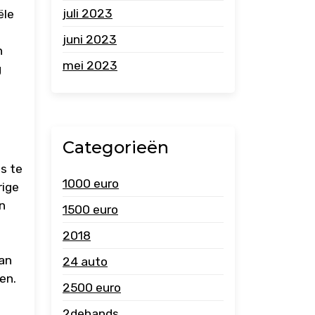
juli 2023
ële
juni 2023
n
mei 2023
g
Categorieën
s te
1000 euro
rige
n
1500 euro
2018
aan
24 auto
en.
2500 euro
2dehands