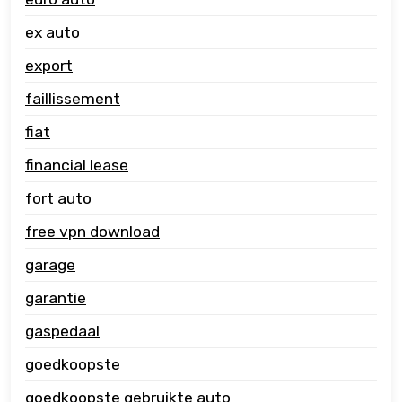
ex auto
export
faillissement
fiat
financial lease
fort auto
free vpn download
garage
garantie
gaspedaal
goedkoopste
goedkoopste gebruikte auto