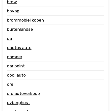
bmw
bovag
brommobiel kopen
buitenlandse
ca
cactus auto
camper
car point
cool auto
cre
cre autoverkoop
cyberghost