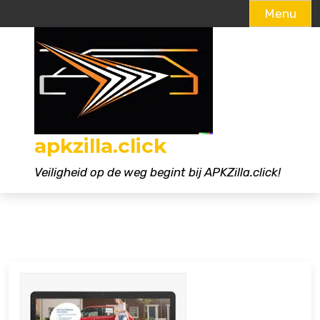
Menu
Naar
de
inhoud
gaan
apkzilla.click
Veiligheid op de weg begint bij APKZilla.click!