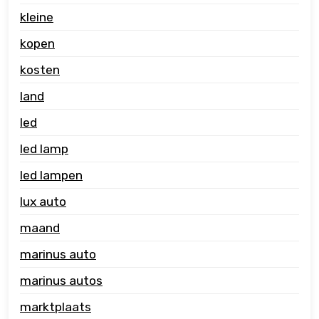
kleine
kopen
kosten
land
led
led lamp
led lampen
lux auto
maand
marinus auto
marinus autos
marktplaats