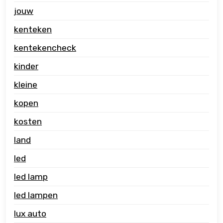
jouw
kenteken
kentekencheck
kinder
kleine
kopen
kosten
land
led
led lamp
led lampen
lux auto