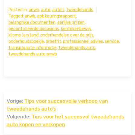
Posted in:
anwb
,
auto
,
auto's
,
tweedehands
Tagged:
anwb
,
apk keuringsrapport
,
belangrijke documenten
,
eerlijke prijzen
,
gecontroleerde occasions
,
kentekenbewijs
,
kilometerstand
,
onderhandelen over de prijs
,
onderhoudsboekje
,
proefrit
,
professioneel advies
,
service
,
transparante informatie
,
tweedehands auto
,
tweedehands auto anwb
Bericht
Vorige:
Tips voor succesvolle verkoop van
navigatie
tweedehands auto’s
Volgende:
Tips voor het succesvol tweedehands
auto kopen en verkopen