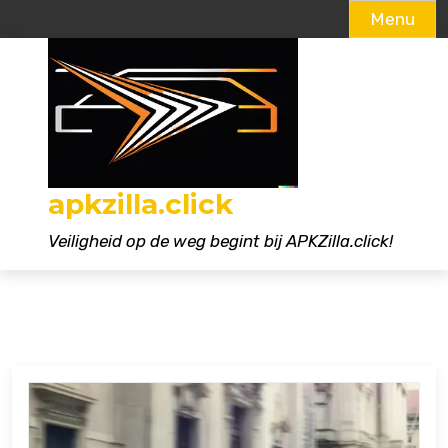
Menu
Naar
de
inhoud
gaan
apkzilla.click
Veiligheid op de weg begint bij APKZilla.click!