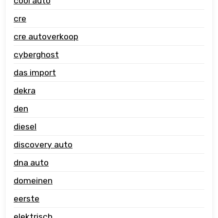
cool auto
cre
cre autoverkoop
cyberghost
das import
dekra
den
diesel
discovery auto
dna auto
domeinen
eerste
elektrisch