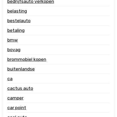
bedrijfsauto verkopen
belasting
bestelauto
betaling
bmw
bovag
brommobiel kopen
buitenlandse
ca
cactus auto
camper
car point