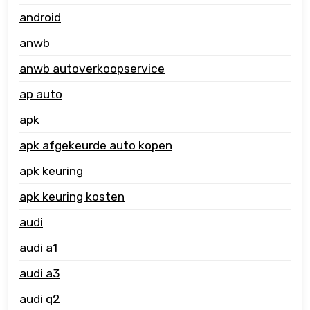
android
anwb
anwb autoverkoopservice
ap auto
apk
apk afgekeurde auto kopen
apk keuring
apk keuring kosten
audi
audi a1
audi a3
audi q2