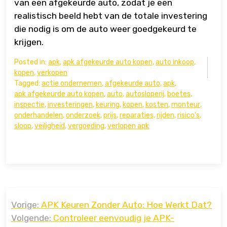
van een afgekeurde auto, zodat je een
realistisch beeld hebt van de totale investering
die nodig is om de auto weer goedgekeurd te
krijgen.
Posted in:
apk
,
apk afgekeurde auto kopen
,
auto inkoop
,
kopen
,
verkopen
Tagged:
actie ondernemen
,
afgekeurde auto
,
apk
,
apk afgekeurde auto kopen
,
auto
,
autosloperij
,
boetes
,
inspectie
,
investeringen
,
keuring
,
kopen
,
kosten
,
monteur
,
onderhandelen
,
onderzoek
,
prijs
,
reparaties
,
rijden
,
risico's
,
sloop
,
veiligheid
,
vergoeding
,
verlopen apk
Bericht
Vorige:
APK Keuren Zonder Auto: Hoe Werkt Dat?
navigatie
Volgende:
Controleer eenvoudig je APK-