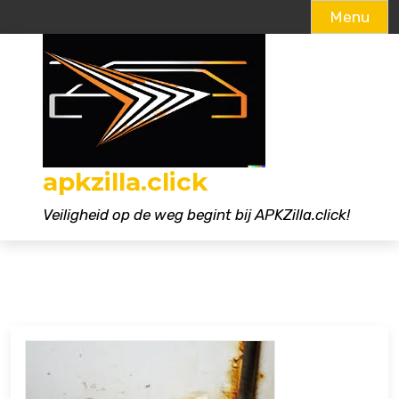
Menu
Naar
de
inhoud
gaan
apkzilla.click
Veiligheid op de weg begint bij APKZilla.click!