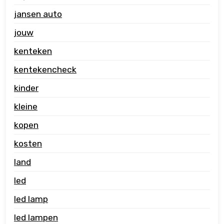
jansen auto
jouw
kenteken
kentekencheck
kinder
kleine
kopen
kosten
land
led
led lamp
led lampen